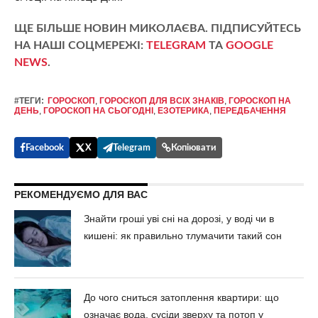
ЩЕ БІЛЬШЕ НОВИН МИКОЛАЄВА. ПІДПИСУЙТЕСЬ
НА НАШІ СОЦМЕРЕЖІ:
TELEGRAM
ТА
GOOGLE
NEWS
.
#ТЕГИ:
ГОРОСКОП
,
ГОРОСКОП ДЛЯ ВСІХ ЗНАКІВ
,
ГОРОСКОП НА
ДЕНЬ
,
ГОРОСКОП НА СЬОГОДНІ
,
ЕЗОТЕРИКА
,
ПЕРЕДБАЧЕННЯ
Facebook
X
Telegram
Копіювати
РЕКОМЕНДУЄМО ДЛЯ ВАС
Знайти гроші уві сні на дорозі, у воді чи в
кишені: як правильно тлумачити такий сон
До чого сниться затоплення квартири: що
означає вода, сусіди зверху та потоп у