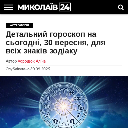
ГОЛОВНІ
НОВИНИ
НОВИНИ
МИКОЛАЇВСЬКА
НОВИНИ
УКРАЇНА
НОВИНИ
АСТРОЛОГІЯ
СВЯТА
КОРИСНІ
АСТРОЛОГІЯ
МИКОЛАЄВА
ОБЛАСТЬ
СПОРТУ
ТА СВІТ
КОМПАНІЙ
В
СТАТТІ
Детальний гороскоп на
УКРАЇНІ
сьогодні, 30 вересня, для
всіх знаків зодіаку
Автор
Хорошок Аліна
Опубліковано
30.09.2025