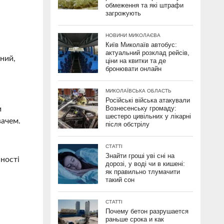
обмеження та які штрафи
загрожують
НОВИНИ МИКОЛАЄВА
Київ Миколаїв автобус:
актуальний розклад рейсів,
ний,
ціни на квитки та де
бронювати онлайн
МИКОЛАЇВСЬКА ОБЛАСТЬ
Російські війська атакували
Вознесенську громаду:
и
шестеро цивільних у лікарні
вачем.
після обстрілу
СТАТТІ
Знайти гроші уві сні на
нності
дорозі, у воді чи в кишені:
як правильно тлумачити
такий сон
СТАТТІ
Почему бетон разрушается
раньше срока и как