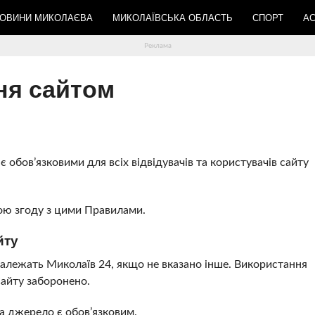
ОВИНИ МИКОЛАЄВА
МИКОЛАЇВСЬКА ОБЛАСТЬ
СПОРТ
АС
ня сайтом
є обов’язковими для всіх відвідувачів та користувачів сайту
ою згоду з цими Правилами.
йту
, належать Миколаїв 24, якщо не вказано інше. Використання
Сайту заборонено.
на джерело є обов’язковим.