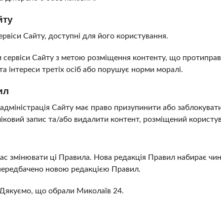
йту
ервіси Сайту, доступні для його користування.
и сервіси Сайту з метою розміщення контенту, що протиправ
а інтереси третіх осіб або порушує норми моралі.
ил
 адміністрація Сайту має право призупинити або заблокуват
ліковий запис та/або видалити контент, розміщений користу
 час змінювати ці Правила. Нова редакція Правил набирає чи
е передбачено новою редакцією Правил.
 Дякуємо, що обрали Миколаїв 24.