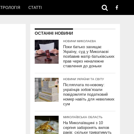
ТРОЛОГІЯ
СТАТТІ
ОСТАННІ НОВИНИ
НОВИНИ МИКОЛАЄВА
Поки батько захищає
Україну, суд у Миколаєві
позбавив матір батьківських
прав через неналежне
ставлення до доньки
НОВИНИ УКРАЇНИ ТА СВІТУ
Післяплата по-новому:
українців зобов’язали
повідомляти податковий
номер навіть для невеликих
сум
МИКОЛАЇВСЬКА ОБЛАСТЬ
На Миколаївщині з 10
серпня заборонять вилов
раків: скільки триватимуть