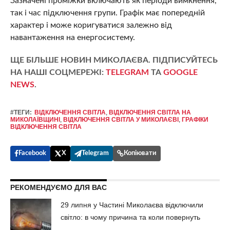
Зазначені проміжки включають як періоди вимкнення,
так і час підключення групи. Графік має попередній
характер і може коригуватися залежно від
навантаження на енергосистему.
ЩЕ БІЛЬШЕ НОВИН МИКОЛАЄВА. ПІДПИСУЙТЕСЬ
НА НАШІ СОЦМЕРЕЖІ:
TELEGRAM
ТА
GOOGLE
NEWS
.
#ТЕГИ:
ВІДКЛЮЧЕННЯ СВІТЛА
,
ВІДКЛЮЧЕННЯ СВІТЛА НА
МИКОЛАЇВЩИНІ
,
ВІДКЛЮЧЕННЯ СВІТЛА У МИКОЛАЄВІ
,
ГРАФІКИ
ВІДКЛЮЧЕННЯ СВІТЛА
Facebook
X
Telegram
Копіювати
РЕКОМЕНДУЄМО ДЛЯ ВАС
29 липня у Частині Миколаєва відключили
світло: в чому причина та коли повернуть