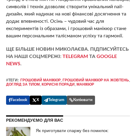
символів і технік дозволяє створити унікальний nail-
дизайн, який надихає на нові фінансові досягнення та
додає впевненості. Осінь – чудовий час для
експериментів із образами, і грошовий манікюр стане
вашим персональним талісманом успіху та гармонії.
ЩЕ БІЛЬШЕ НОВИН МИКОЛАЄВА. ПІДПИСУЙТЕСЬ
НА НАШІ СОЦМЕРЕЖІ:
TELEGRAM
ТА
GOOGLE
NEWS
.
#ТЕГИ:
ГРОШОВИЙ МАНІКЮР
,
ГРОШОВИЙ МАНІКЮР НА ЖОВТЕНЬ
,
ДОГЛЯД ЗА ТІЛОМ
,
КОРИСНІ ПОРАДИ
,
МАНІКЮР
Facebook
X
Telegram
Копіювати
РЕКОМЕНДУЄМО ДЛЯ ВАС
Як приготувати спаржу без помилок: