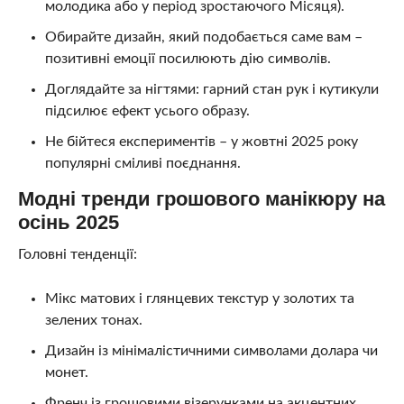
молодика або у період зростаючого Місяця).
Обирайте дизайн, який подобається саме вам –
позитивні емоції посилюють дію символів.
Доглядайте за нігтями: гарний стан рук і кутикули
підсилює ефект усього образу.
Не бійтеся експериментів – у жовтні 2025 року
популярні сміливі поєднання.
Модні тренди грошового манікюру на
осінь 2025
Головні тенденції:
Мікс матових і глянцевих текстур у золотих та
зелених тонах.
Дизайн із мінімалістичними символами долара чи
монет.
Френч із грошовими візерунками на акцентних