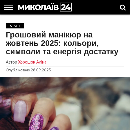
ГОЛОВНІ
НОВИНИ
НОВИНИ
МИКОЛАЇВСЬКА
НОВИНИ
УКРАЇНА
НОВИНИ
АСТРОЛОГІЯ
СВЯТА
КОРИСНІ
СТАТТІ
МИКОЛАЄВА
ОБЛАСТЬ
СПОРТУ
ТА СВІТ
КОМПАНІЙ
В
СТАТТІ
Грошовий манікюр на
УКРАЇНІ
жовтень 2025: кольори,
символи та енергія достатку
Автор
Хорошок Аліна
Опубліковано
28.09.2025