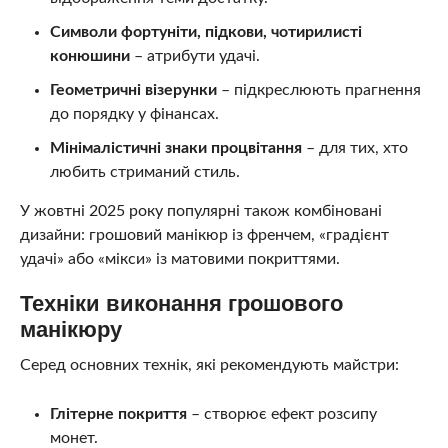
Символи фортуніти, підкови, чотирилисті
конюшини
– атрибути удачі.
Геометричні візерунки
– підкреслюють прагнення
до порядку у фінансах.
Мінімалістичні знаки процвітання
– для тих, хто
любить стриманий стиль.
У жовтні 2025 року популярні також комбіновані
дизайни: грошовий манікюр із френчем, «градієнт
удачі» або «мікси» із матовими покриттями.
Техніки виконання грошового
манікюру
Серед основних технік, які рекомендують майстри:
Глітерне покриття
– створює ефект розсипу
монет.