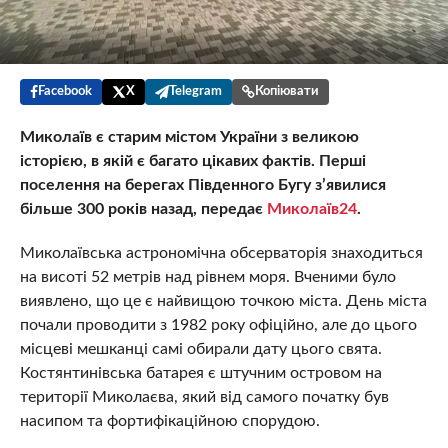
Facebook
X
Telegram
Копіювати
Миколаїв є старим містом України з великою
історією, в якій є багато цікавих фактів. Перші
поселення на берегах Південного Бугу з’явилися
більше 300 років назад, передає
Миколаїв24
.
Миколаївська астрономічна обсерваторія знаходиться
на висоті 52 метрів над рівнем моря. Вченими було
виявлено, що це є найвищою точкою міста. День міста
почали проводити з 1982 року офіційно, але до цього
місцеві мешканці самі обирали дату цього свята.
Костянтинівська батарея є штучним островом на
території Миколаєва, який від самого початку був
насипом та фортифікаційною спорудою.