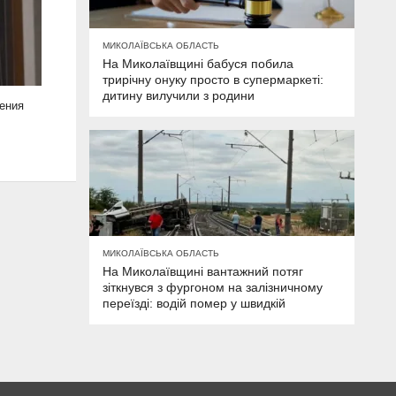
МИКОЛАЇВСЬКА ОБЛАСТЬ
На Миколаївщині бабуся побила
трирічну онуку просто в супермаркеті:
дитину вилучили з родини
ения
МИКОЛАЇВСЬКА ОБЛАСТЬ
На Миколаївщині вантажний потяг
зіткнувся з фургоном на залізничному
переїзді: водій помер у швидкій