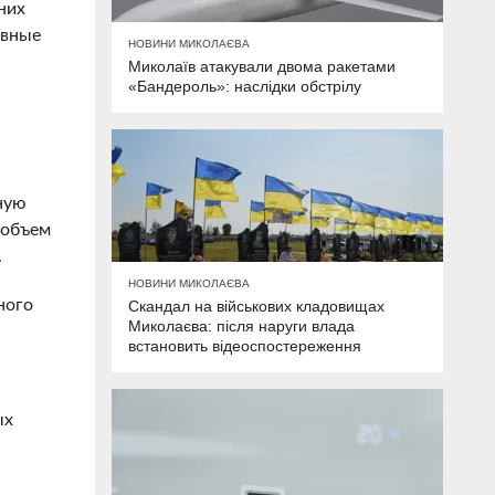
них
ивные
НОВИНИ МИКОЛАЄВА
Миколаїв атакували двома ракетами
«Бандероль»: наслідки обстрілу
ную
 объем
.
НОВИНИ МИКОЛАЄВА
ного
Скандал на військових кладовищах
Миколаєва: після наруги влада
встановить відеоспостереження
ых
ь