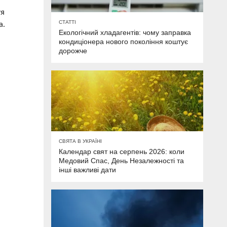
уя
СТАТТІ
а.
Екологічний хладагентів: чому заправка
кондиціонера нового покоління коштує
дорожче
СВЯТА В УКРАЇНІ
Календар свят на серпень 2026: коли
Медовий Спас, День Незалежності та
інші важливі дати