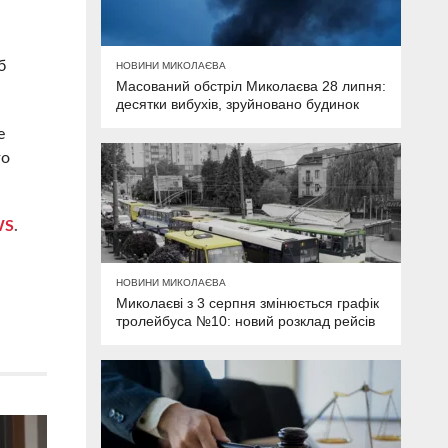
б
НОВИНИ МИКОЛАЄВА
Масований обстріл Миколаєва 28 липня:
десятки вибухів, зруйновано будинок
е
го
WS
.
НОВИНИ МИКОЛАЄВА
Миколаєві з 3 серпня змінюється графік
тролейбуса №10: новий розклад рейсів