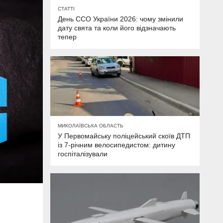
СТАТТІ
День ССО України 2026: чому змінили
дату свята та коли його відзначають
тепер
МИКОЛАЇВСЬКА ОБЛАСТЬ
У Первомайську поліцейський скоїв ДТП
із 7-річним велосипедистом: дитину
госпіталізували