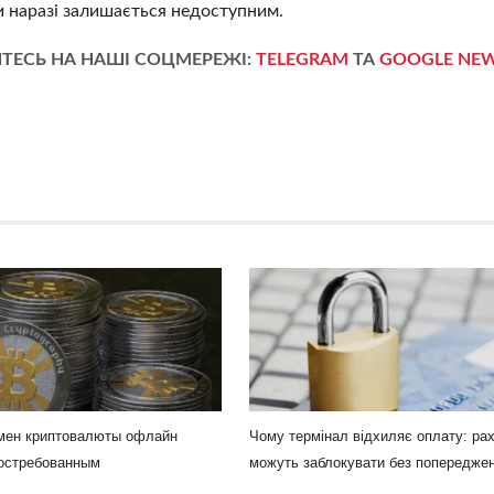
ки наразі залишається недоступним.
ТЕСЬ НА НАШІ СОЦМЕРЕЖІ:
TELEGRAM
ТА
GOOGLE NE
мен криптовалюты офлайн
Чому термінал відхиляє оплату: ра
востребованным
можуть заблокувати без попередже