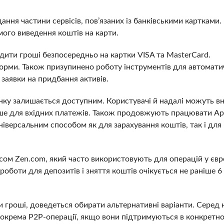
ння частини сервісів, пов’язаних із банківськими картками.
ого виведення коштів на карти.
одити гроші безпосередньо на картки VISA та MasterCard.
рми. Також призупинено роботу інструментів для автомати
 заявки на придбання активів.
нку залишається доступним. Користувачі й надалі можуть в
ише для вхідних платежів. Також продовжують працювати Ap
ніверсальним способом як для зарахування коштів, так і для
сом Zen.com, який часто використовують для операцій у євр
оботи для депозитів і зняття коштів очікується не раніше 6 
 гроші, доведеться обирати альтернативні варіанти. Серед 
 зокрема P2P-операції, якщо вони підтримуються в конкретн