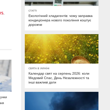
СТАТТІ
WS
.
Екологічний хладагентів: чому заправка
кондиціонера нового покоління коштує
дорожче
СВЯТА В УКРАЇНІ
Календар свят на серпень 2026: коли
Медовий Спас, День Незалежності та
інші важливі дати
хунки
ння