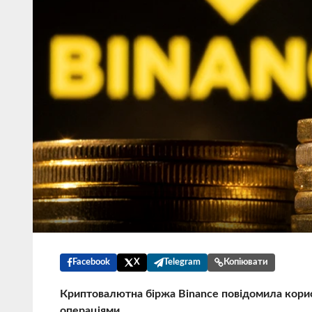
Facebook
X
Telegram
Копіювати
Криптовалютна біржа Binance повідомила користу
операціями.