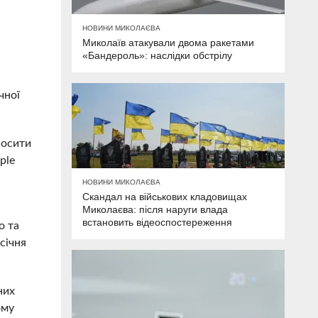
НОВИНИ МИКОЛАЄВА
Миколаїв атакували двома ракетами
«Бандероль»: наслідки обстрілу
чної
носити
ple
НОВИНИ МИКОЛАЄВА
Скандал на військових кладовищах
Миколаєва: після наруги влада
встановить відеоспостереження
о та
січня
них
ому