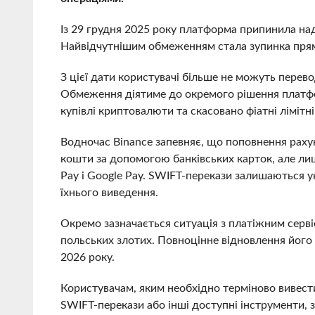
Із 29 грудня 2025 року платформа припинила нада
Найвідчутнішим обмеженням стала зупинка прям
З цієї дати користувачі більше не можуть перев
Обмеження діятиме до окремого рішення платфо
купівлі криптовалюти та скасовано фіатні лімітні
Водночас Binance запевняє, що поповнення раху
кошти за допомогою банківських карток, але л
Pay і Google Pay. SWIFT-перекази залишаються у
їхнього виведення.
Окремо зазначається ситуація з платіжним серві
польських злотих. Повноцінне відновлення його р
2026 року.
Користувачам, яким необхідно терміново вивести
SWIFT-перекази або інші доступні інструменти,