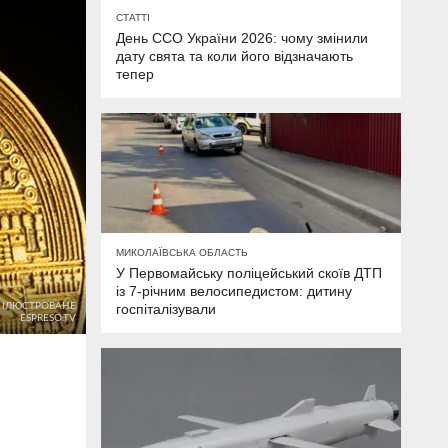
СТАТТІ
День ССО України 2026: чому змінили
дату свята та коли його відзначають
тепер
МИКОЛАЇВСЬКА ОБЛАСТЬ
У Первомайську поліцейський скоїв ДТП
із 7-річним велосипедистом: дитину
О ІЛЮСТРОВАНЕ
госпіталізували
ESPRESO.TV