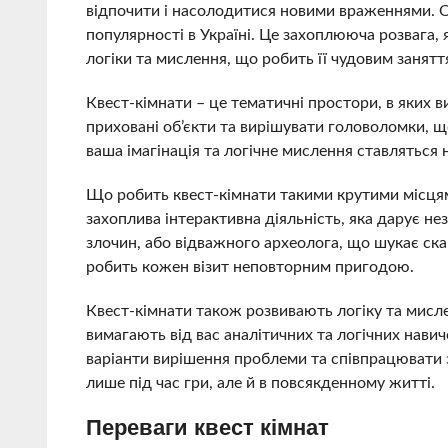
відпочити і насолодитися новими враженнями. Од
популярності в Україні. Це захоплююча розвага, я
логіки та мислення, що робить її чудовим заняття
Квест-кімнати – це тематичні простори, в яких 
приховані об’єкти та вирішувати головоломки, що
ваша імагінація та логічне мислення ставляться 
Що робить квест-кімнати такими крутими місцями
захоплива інтерактивна діяльність, яка дарує нез
злочин, або відважного археолога, що шукає ск
робить кожен візит неповторним пригодою.
Квест-кімнати також розвивають логіку та мислен
вимагають від вас аналітичних та логічних навич
варіанти вирішення проблеми та співпрацювати з
лише під час гри, але й в повсякденному житті.
Переваги квест кімнат