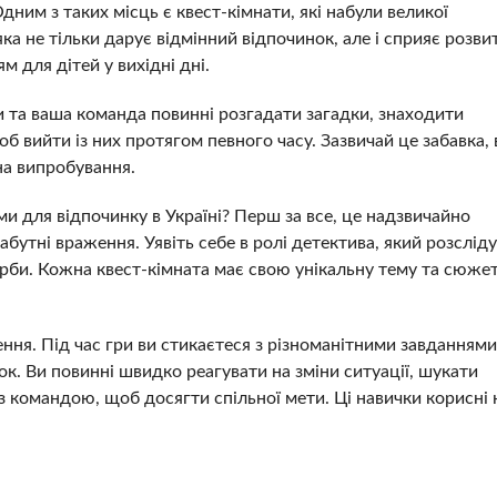
ним з таких місць є квест-кімнати, які набули великої
ка не тільки дарує відмінний відпочинок, але і сприяє розви
м для дітей у вихідні дні.
ви та ваша команда повинні розгадати загадки, знаходити
б вийти із них протягом певного часу. Зазвичай це забавка, 
на випробування.
 для відпочинку в Україні? Перш за все, це надзвичайно
абутні враження. Уявіть себе в ролі детектива, який розслід
арби. Кожна квест-кімната має свою унікальну тему та сюже
ня. Під час гри ви стикаєтеся з різноманітними завданнями,
ок. Ви повинні швидко реагувати на зміни ситуації, шукати
 командою, щоб досягти спільної мети. Ці навички корисні 