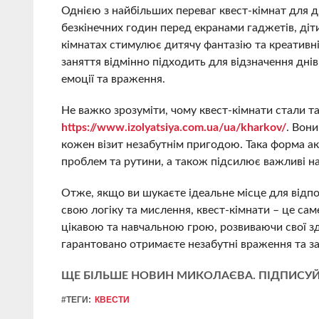
Однією з найбільших переваг квест-кімнат для ді
безкінечних годин перед екранами гаджетів, діт
кімнатах стимулює дитячу фантазію та креативніс
заняття відмінно підходить для відзначення дні
емоції та враження.
Не важко зрозуміти, чому квест-кімнати стали т
https://www.izolyatsiya.com.ua/ua/kharkov/
. Вони
кожен візит незабутнім пригодою. Така форма а
проблем та рутини, а також підсилює важливі на
Отже, якщо ви шукаєте ідеальне місце для відпо
свою логіку та мислення, квест-кімнати – це са
цікавою та навчальною грою, розвиваючи свої зді
гарантовано отримаєте незабутні враження та 
ЩЕ БІЛЬШЕ НОВИН МИКОЛАЄВА. ПІДПИСУЙ
#ТЕГИ:
КВЕСТИ