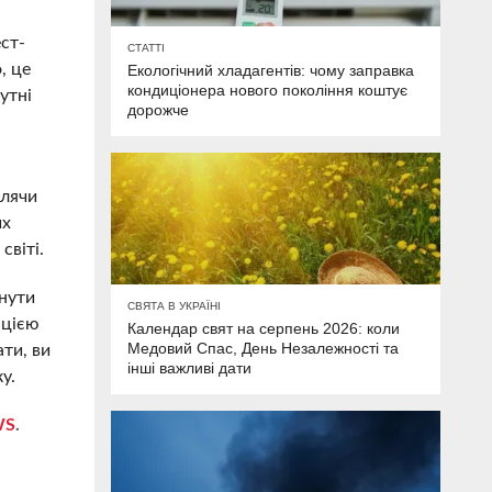
ст-
СТАТТІ
, це
Екологічний хладагентів: чому заправка
кондиціонера нового покоління коштує
утні
дорожче
блячи
их
світі.
инути
СВЯТА В УКРАЇНІ
 цією
Календар свят на серпень 2026: коли
Медовий Спас, День Незалежності та
ати, ви
інші важливі дати
у.
WS
.