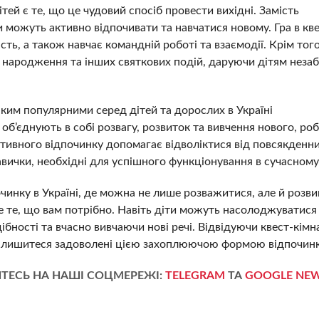
тей є те, що це чудовий спосіб провести вихідні. Замість
и можуть активно відпочивати та навчатися новому. Гра в кве
ть, а також навчає командній роботі та взаємодії. Крім того
в народження та інших святкових подій, даруючи дітям незаб
аким популярними серед дітей та дорослих в Україні
 об’єднують в собі розвагу, розвиток та вивчення нового, ро
ктивного відпочинку допомагає відволіктися від повсякденн
вички, необхідні для успішного функціонування в сучасному 
чинку в Україні, де можна не лише розважитися, але й розв
ме те, що вам потрібно. Навіть діти можуть насолоджуватися
бності та вчасно вивчаючи нові речі. Відвідуючи квест-кімн
залишитеся задоволені цією захоплюючою формою відпочинк
ТЕСЬ НА НАШІ СОЦМЕРЕЖІ:
TELEGRAM
ТА
GOOGLE NE