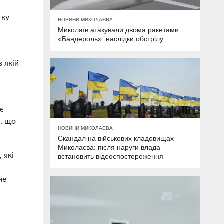
тку
НОВИНИ МИКОЛАЄВА
Миколаїв атакували двома ракетами
«Бандероль»: наслідки обстрілу
в якій
ує
т, що
НОВИНИ МИКОЛАЄВА
Скандал на військових кладовищах
Миколаєва: після наруги влада
 які
встановить відеоспостереження
не