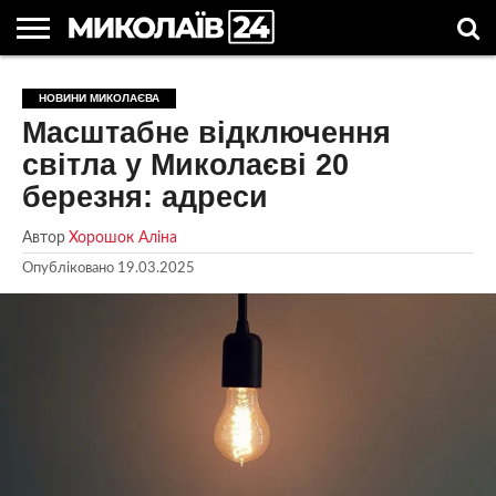
ГОЛОВНІ
НОВИНИ
НОВИНИ
МИКОЛАЇВСЬКА
НОВИНИ
УКРАЇНА
НОВИНИ
АСТРОЛОГІЯ
СВЯТА
КОРИСНІ
НОВИНИ МИКОЛАЄВА
МИКОЛАЄВА
ОБЛАСТЬ
СПОРТУ
ТА СВІТ
КОМПАНІЙ
В
СТАТТІ
Масштабне відключення
УКРАЇНІ
світла у Миколаєві 20
березня: адреси
Автор
Хорошок Аліна
Опубліковано
19.03.2025