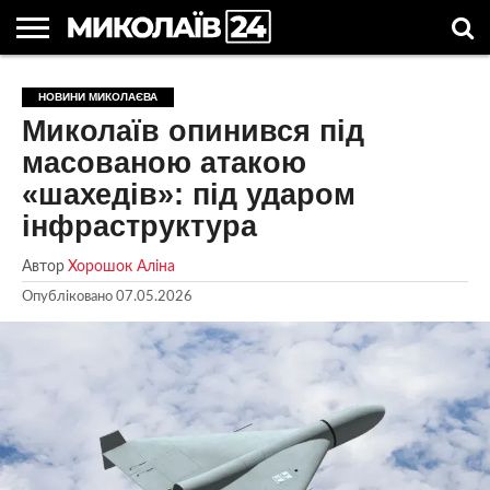
ГОЛОВНІ
НОВИНИ
НОВИНИ
МИКОЛАЇВСЬКА
НОВИНИ
УКРАЇНА
НОВИНИ
АСТРОЛОГІЯ
СВЯТА
КОРИСНІ
НОВИНИ МИКОЛАЄВА
МИКОЛАЄВА
ОБЛАСТЬ
СПОРТУ
ТА СВІТ
КОМПАНІЙ
В
СТАТТІ
Миколаїв опинився під
УКРАЇНІ
масованою атакою
«шахедів»: під ударом
інфраструктура
Автор
Хорошок Аліна
Опубліковано
07.05.2026