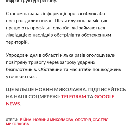
інфраструктурі регіону.
Станом на зараз інформації про загиблих або
постраждалих немає. Після влучань на місцях
працюють профільні служби, які займаються
ліквідацією наслідків обстрілів та обстеженням
територій.
Упродовж дня в області кілька разів оголошували
повітряну тривогу через загрозу ударних
безпілотників. Обставини та масштаби пошкоджень
уточнюються.
ЩЕ БІЛЬШЕ НОВИН МИКОЛАЄВА. ПІДПИСУЙТЕСЬ
НА НАШІ СОЦМЕРЕЖІ:
TELEGRAM
ТА
GOOGLE
NEWS
.
#ТЕГИ:
ВІЙНА
,
НОВИНИ МИКОЛАЄВА
,
ОБСТРІЛ
,
ОБСТРІЛ
МИКОЛАЄВА