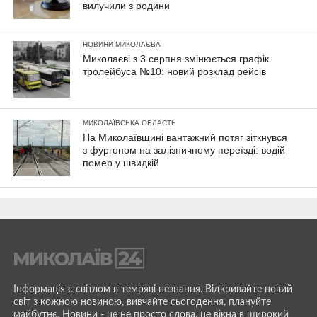
вилучили з родини
НОВИНИ МИКОЛАЄВА
Миколаєві з 3 серпня змінюється графік
тролейбуса №10: новий розклад рейсів
МИКОЛАЇВСЬКА ОБЛАСТЬ
На Миколаївщині вантажний потяг зіткнувся
з фургоном на залізничному переїзді: водій
помер у швидкій
Інформація є світлом в темряві незнання. Відкривайте новий
світ з кожною новиною, вивчайте сьогодення, плануйте
майбутнє. Новини - це не просто слова, це вікна в широкий