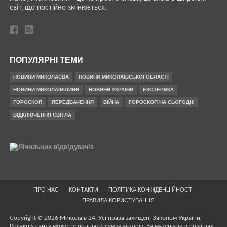
світ, що постійно змінюється.
ПОПУЛЯРНІ ТЕМИ
НОВИНИ МИКОЛАЄВА
НОВИНИ МИКОЛАЇВСЬКОЇ ОБЛАСТІ
НОВИНИ МИКОЛАЇВЩИНИ
НОВИНИ УКРАЇНИ
ЕЗОТЕРИКА
ГОРОСКОП
ПЕРЕДБАЧЕННЯ
ВІЙНА
ГОРОСКОП НА СЬОГОДНІ
ВІДКЛЮЧЕННЯ СВІТЛА
ПРО НАС
КОНТАКТИ
ПОЛІТИКА КОНФІДЕНЦІЙНОСТІ
ПРАВИЛА КОРИСТУВАННЯ
Copyright © 2026 Миколаїв 24. Усі права захищені Законом України.
Редакція сайту може не поділяти думку авторів. За матеріали в розділах