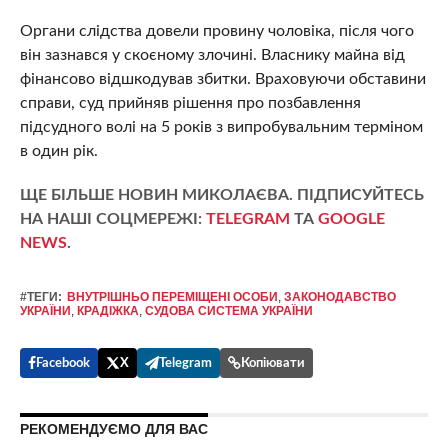
Органи слідства довели провину чоловіка, після чого
він зазнався у скоєному злочині. Власнику майна від
фінансово відшкодував збитки. Враховуючи обставини
справи, суд прийняв рішення про позбавлення
підсудного волі на 5 років з випробувальним терміном
в один рік.
ЩЕ БІЛЬШЕ НОВИН МИКОЛАЄВА. ПІДПИСУЙТЕСЬ
НА НАШІ СОЦМЕРЕЖІ:
TELEGRAM
ТА
GOOGLE
NEWS
.
#ТЕГИ:
ВНУТРІШНЬО ПЕРЕМІЩЕНІ ОСОБИ
,
ЗАКОНОДАВСТВО
УКРАЇНИ
,
КРАДІЖКА
,
СУДОВА СИСТЕМА УКРАЇНИ
Facebook
X
Telegram
Копіювати
РЕКОМЕНДУЄМО ДЛЯ ВАС