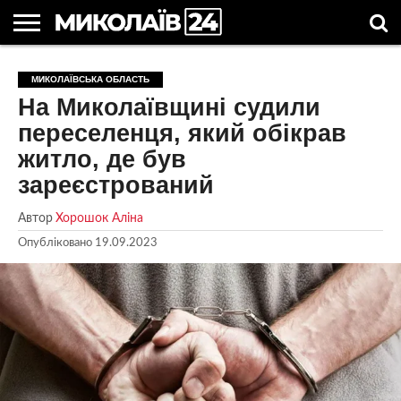
ГОЛОВНІ
НОВИНИ
НОВИНИ
МИКОЛАЇВСЬКА
НОВИНИ
УКРАЇНА
НОВИНИ
АСТРОЛОГІЯ
СВЯТА
КОРИСНІ
МИКОЛАЇВСЬКА ОБЛАСТЬ
МИКОЛАЄВА
ОБЛАСТЬ
СПОРТУ
ТА СВІТ
КОМПАНІЙ
В
СТАТТІ
На Миколаївщині судили
УКРАЇНІ
переселенця, який обікрав
житло, де був
зареєстрований
Автор
Хорошок Аліна
Опубліковано
19.09.2023