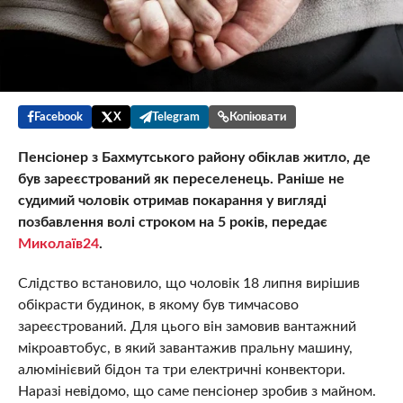
Facebook
X
Telegram
Копіювати
Пенсіонер з Бахмутського району обіклав житло, де
був зареєстрований як переселенець. Раніше не
судимий чоловік отримав покарання у вигляді
позбавлення волі строком на 5 років, передає
Миколаїв24
.
Слідство встановило, що чоловік 18 липня вирішив
обікрасти будинок, в якому був тимчасово
зареєстрований. Для цього він замовив вантажний
мікроавтобус, в який завантажив пральну машину,
алюмінієвий бідон та три електричні конвектори.
Наразі невідомо, що саме пенсіонер зробив з майном.