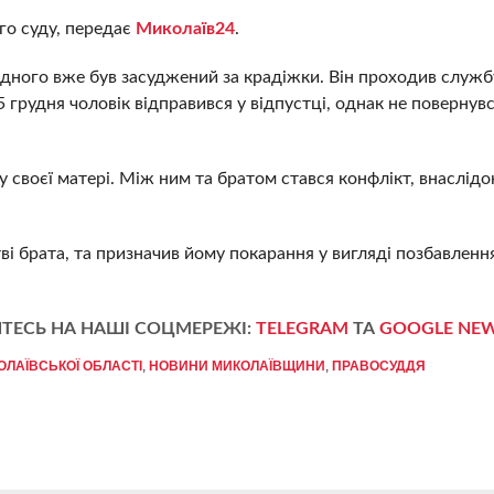
го суду, передає
Миколаїв24
.
дного вже був засуджений за крадіжки. Він проходив служб
5 грудня чоловік відправився у відпустці, однак не повернув
 своєї матері. Між ним та братом стався конфлікт, внаслідо
і брата, та призначив йому покарання у вигляді позбавлення
ТЕСЬ НА НАШІ СОЦМЕРЕЖІ:
TELEGRAM
ТА
GOOGLE NE
ЛАЇВСЬКОЇ ОБЛАСТІ
,
НОВИНИ МИКОЛАЇВЩИНИ
,
ПРАВОСУДДЯ