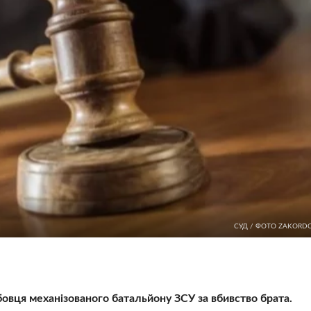
СУД / ФОТО ZAKORDO
овця механізованого батальйону ЗСУ за вбивство брата.