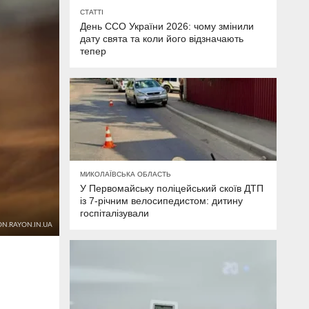
СТАТТІ
День ССО України 2026: чому змінили
дату свята та коли його відзначають
тепер
МИКОЛАЇВСЬКА ОБЛАСТЬ
У Первомайську поліцейський скоїв ДТП
із 7-річним велосипедистом: дитину
госпіталізували
N.RAYON.IN.UA