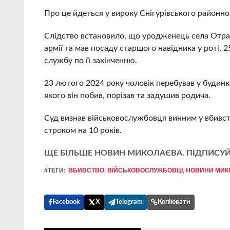
Про це йдеться у вироку Снігурівського районно
Слідство встановило, що уродженець села Отра
армії та мав посаду старшого навідника у роті. 2
службу по її закінченню.
23 лютого 2024 року чоловік перебував у будинку
якого він побив, порізав та задушив родича.
Суд визнав військовослужбовця винним у вбивств
строком на 10 років.
ЩЕ БІЛЬШЕ НОВИН МИКОЛАЄВА. ПІДПИСУЙ
#ТЕГИ:
ВБИВСТВО
,
ВІЙСЬКОВОСЛУЖБОВЦІ
,
НОВИНИ МИКО
Facebook
X
Telegram
Копіювати