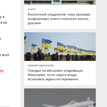
СТАТТІ
Екологічний хладагентів: чому заправка
у в
кондиціонера нового покоління коштує
ся на
дорожче
к
 волі
НОВИНИ МИКОЛАЄВА
Скандал на військових кладовищах
WS
.
Миколаєва: після наруги влада
встановить відеоспостереження