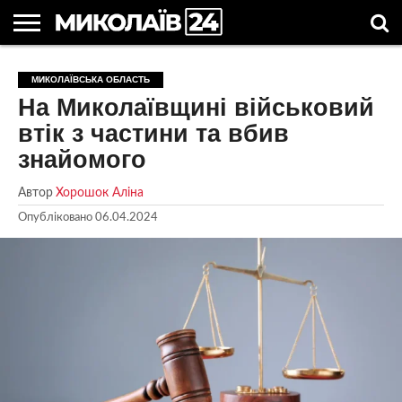
ГОЛОВНІ
НОВИНИ
НОВИНИ
МИКОЛАЇВСЬКА
НОВИНИ
УКРАЇНА
НОВИНИ
АСТРОЛОГІЯ
СВЯТА
КОРИСНІ
МИКОЛАЇВСЬКА ОБЛАСТЬ
МИКОЛАЄВА
ОБЛАСТЬ
СПОРТУ
ТА СВІТ
КОМПАНІЙ
В
СТАТТІ
На Миколаївщині військовий
УКРАЇНІ
втік з частини та вбив
знайомого
Автор
Хорошок Аліна
Опубліковано
06.04.2024