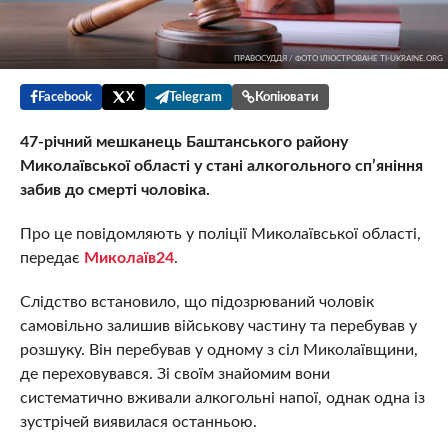
ПРАВОСУДДЯ / ФОТО ІЛЮСТРОВАНЕ TI-UKRAINE.ORG
Facebook
X
Telegram
Копіювати
47-річний мешканець Баштанського району
Миколаївської області у стані алкогольного сп’яніння
забив до смерті чоловіка.
Про це повідомляють у поліції Миколаївської області,
передає
Миколаїв24
.
Слідство встановило, що підозрюваний чоловік
самовільно залишив військову частину та перебував у
розшуку. Він перебував у одному з сіл Миколаївщини,
де переховувався. Зі своїм знайомим вони
систематично вживали алкогольні напої, однак одна із
зустрічей виявилася останньою.