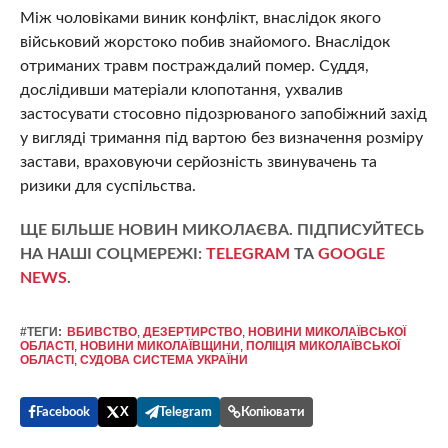
Між чоловіками виник конфлікт, внаслідок якого
військовий жорстоко побив знайомого. Внаслідок
отриманих травм постраждалий помер. Суддя,
дослідивши матеріали клопотання, ухвалив
застосувати стосовно підозрюваного запобіжний захід
у вигляді тримання під вартою без визначення розміру
застави, враховуючи серйозність звинувачень та
ризики для суспільства.
ЩЕ БІЛЬШЕ НОВИН МИКОЛАЄВА. ПІДПИСУЙТЕСЬ
НА НАШІ СОЦМЕРЕЖІ:
TELEGRAM
ТА
GOOGLE
NEWS
.
#ТЕГИ:
ВБИВСТВО
,
ДЕЗЕРТИРСТВО
,
НОВИНИ МИКОЛАЇВСЬКОЇ
ОБЛАСТІ
,
НОВИНИ МИКОЛАЇВЩИНИ
,
ПОЛІЦІЯ МИКОЛАЇВСЬКОЇ
ОБЛАСТІ
,
СУДОВА СИСТЕМА УКРАЇНИ
Facebook
X
Telegram
Копіювати