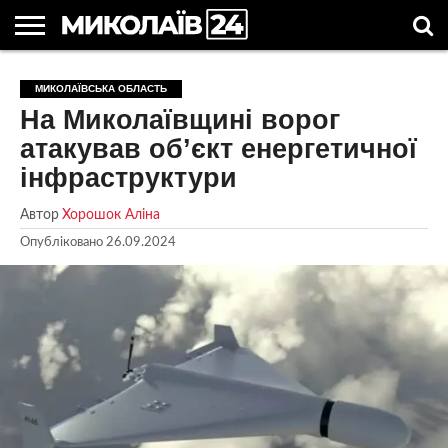
ГОЛОВНІ
НОВИНИ
НОВИНИ
МИКОЛАЇВСЬКА
НОВИНИ
УКРАЇНА
НОВИНИ
АСТРОЛОГІЯ
СВЯТА
КОРИСНІ
МИКОЛАЇВСЬКА ОБЛАСТЬ
МИКОЛАЄВА
ОБЛАСТЬ
СПОРТУ
ТА СВІТ
КОМПАНІЙ
В
СТАТТІ
На Миколаївщині ворог
УКРАЇНІ
атакував об’єкт енергетичної
інфраструктури
Автор
Хорошок Аліна
Опубліковано
26.09.2024