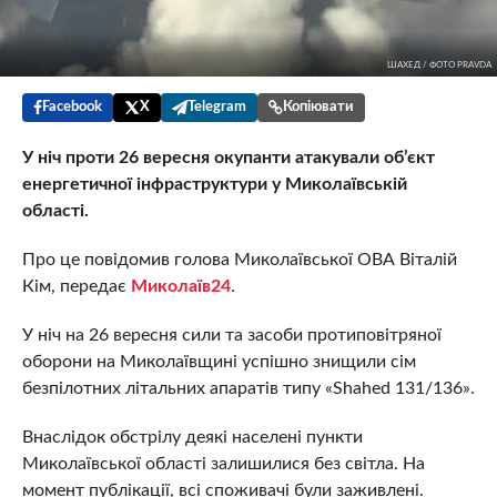
ШАХЕД / ФОТО PRAVDA
Facebook
X
Telegram
Копіювати
У ніч проти 26 вересня окупанти атакували об’єкт
енергетичної інфраструктури у Миколаївській
області.
Про це повідомив голова Миколаївської ОВА Віталій
Кім, передає
Миколаїв24
.
У ніч на 26 вересня сили та засоби протиповітряної
оборони на Миколаївщині успішно знищили сім
безпілотних літальних апаратів типу «Shahed 131/136».
Внаслідок обстрілу деякі населені пункти
Миколаївської області залишилися без світла. На
момент публікації, всі споживачі були заживлені.