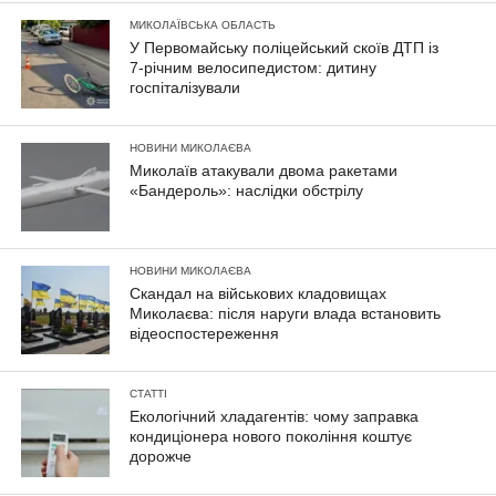
МИКОЛАЇВСЬКА ОБЛАСТЬ
У Первомайську поліцейський скоїв ДТП із
7-річним велосипедистом: дитину
госпіталізували
НОВИНИ МИКОЛАЄВА
Миколаїв атакували двома ракетами
«Бандероль»: наслідки обстрілу
НОВИНИ МИКОЛАЄВА
Скандал на військових кладовищах
Миколаєва: після наруги влада встановить
відеоспостереження
СТАТТІ
Екологічний хладагентів: чому заправка
кондиціонера нового покоління коштує
дорожче