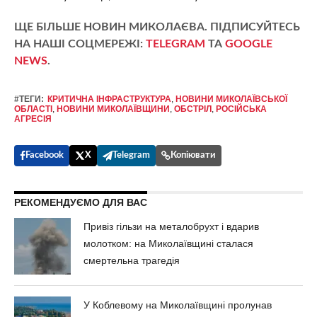
ЩЕ БІЛЬШЕ НОВИН МИКОЛАЄВА. ПІДПИСУЙТЕСЬ
НА НАШІ СОЦМЕРЕЖІ:
TELEGRAM
ТА
GOOGLE
NEWS
.
#ТЕГИ:
КРИТИЧНА ІНФРАСТРУКТУРА
,
НОВИНИ МИКОЛАЇВСЬКОЇ
ОБЛАСТІ
,
НОВИНИ МИКОЛАЇВЩИНИ
,
ОБСТРІЛ
,
РОСІЙСЬКА
АГРЕСІЯ
Facebook
X
Telegram
Копіювати
РЕКОМЕНДУЄМО ДЛЯ ВАС
Привіз гільзи на металобрухт і вдарив
молотком: на Миколаївщині сталася
смертельна трагедія
У Коблевому на Миколаївщині пролунав