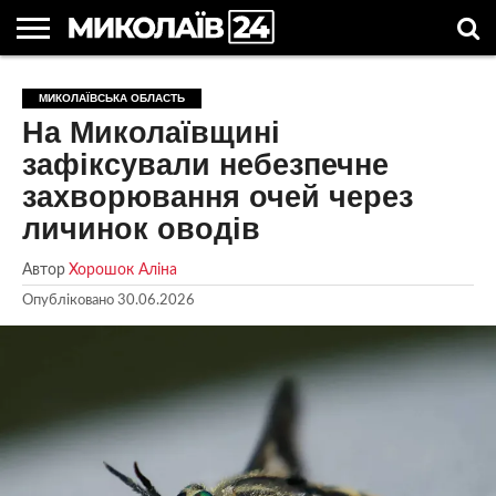
ГОЛОВНІ
НОВИНИ
НОВИНИ
МИКОЛАЇВСЬКА
НОВИНИ
УКРАЇНА
НОВИНИ
АСТРОЛОГІЯ
СВЯТА
КОРИСНІ
МИКОЛАЇВСЬКА ОБЛАСТЬ
МИКОЛАЄВА
ОБЛАСТЬ
СПОРТУ
ТА СВІТ
КОМПАНІЙ
В
СТАТТІ
На Миколаївщині
УКРАЇНІ
зафіксували небезпечне
захворювання очей через
личинок оводів
Автор
Хорошок Аліна
Опубліковано
30.06.2026