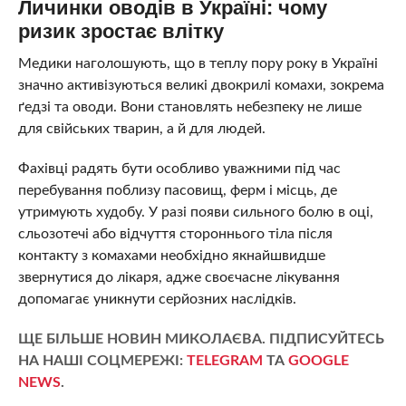
Личинки оводів в Україні: чому
ризик зростає влітку
Медики наголошують, що в теплу пору року в Україні
значно активізуються великі двокрилі комахи, зокрема
ґедзі та оводи. Вони становлять небезпеку не лише
для свійських тварин, а й для людей.
Фахівці радять бути особливо уважними під час
перебування поблизу пасовищ, ферм і місць, де
утримують худобу. У разі появи сильного болю в оці,
сльозотечі або відчуття стороннього тіла після
контакту з комахами необхідно якнайшвидше
звернутися до лікаря, адже своєчасне лікування
допомагає уникнути серйозних наслідків.
ЩЕ БІЛЬШЕ НОВИН МИКОЛАЄВА. ПІДПИСУЙТЕСЬ
НА НАШІ СОЦМЕРЕЖІ:
TELEGRAM
ТА
GOOGLE
NEWS
.