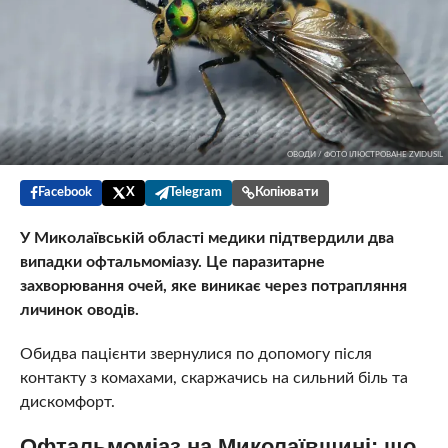
ОВОДИ / ФОТО ІЛЮСТРОВАНЕ ZVIDUSIL
Facebook
X
Telegram
Копіювати
У Миколаївській області медики підтвердили два
випадки офтальмоміазу. Це паразитарне
захворювання очей, яке виникає через потрапляння
личинок оводів.
Обидва пацієнти звернулися по допомогу після
контакту з комахами, скаржачись на сильний біль та
дискомфорт.
Офтальмоміаз на Миколаївщині: що