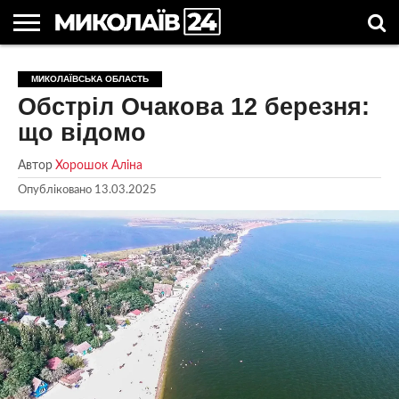
ГОЛОВНІ
НОВИНИ
НОВИНИ
МИКОЛАЇВСЬКА
НОВИНИ
УКРАЇНА
НОВИНИ
АСТРОЛОГІЯ
СВЯТА
КОРИСНІ
МИКОЛАЇВСЬКА ОБЛАСТЬ
МИКОЛАЄВА
ОБЛАСТЬ
СПОРТУ
ТА СВІТ
КОМПАНІЙ
В
СТАТТІ
Обстріл Очакова 12 березня:
УКРАЇНІ
що відомо
Автор
Хорошок Аліна
Опубліковано
13.03.2025