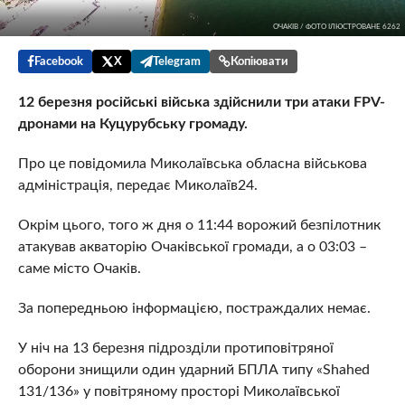
ОЧАКІВ / ФОТО ІЛЮСТРОВАНЕ 6262
Facebook
X
Telegram
Копіювати
12 березня російські війська здійснили три атаки FPV-
дронами на Куцурубську громаду.
Про це повідомила Миколаївська обласна військова
адміністрація, передає Миколаїв24.
Окрім цього, того ж дня о 11:44 ворожий безпілотник
атакував акваторію Очаківської громади, а о 03:03 –
саме місто Очаків.
За попередньою інформацією, постраждалих немає.
У ніч на 13 березня підрозділи протиповітряної
оборони знищили один ударний БПЛА типу «Shahed
131/136» у повітряному просторі Миколаївської