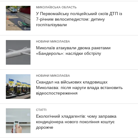
МИКОЛАЇВСЬКА ОБЛАСТЬ
У Первомайську поліцейський скоїв ДТП із
7-річним велосипедистом: дитину
госпіталізували
НОВИНИ МИКОЛАЄВА
Миколаїв атакували двома ракетами
«Бандероль»: наслідки обстрілу
НОВИНИ МИКОЛАЄВА
Скандал на військових кладовищах
Миколаєва: після наруги влада встановить
відеоспостереження
СТАТТІ
Екологічний хладагентів: чому заправка
кондиціонера нового покоління коштує
дорожче