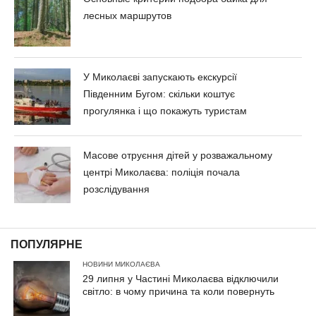
лесных маршрутов
У Миколаєві запускають екскурсії
Південним Бугом: скільки коштує
прогулянка і що покажуть туристам
Масове отруєння дітей у розважальному
центрі Миколаєва: поліція почала
розслідування
ПОПУЛЯРНЕ
НОВИНИ МИКОЛАЄВА
29 липня у Частині Миколаєва відключили
світло: в чому причина та коли повернуть