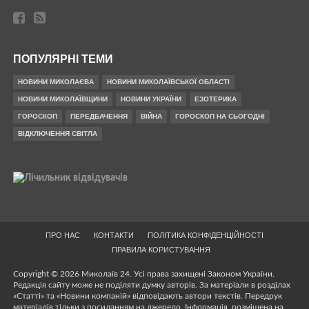
ПОПУЛЯРНІ ТЕМИ
НОВИНИ МИКОЛАЄВА
НОВИНИ МИКОЛАЇВСЬКОЇ ОБЛАСТІ
НОВИНИ МИКОЛАЇВЩИНИ
НОВИНИ УКРАЇНИ
ЕЗОТЕРИКА
ГОРОСКОП
ПЕРЕДБАЧЕННЯ
ВІЙНА
ГОРОСКОП НА СЬОГОДНІ
ВІДКЛЮЧЕННЯ СВІТЛА
ПРО НАС
КОНТАКТИ
ПОЛІТИКА КОНФІДЕНЦІЙНОСТІ
ПРАВИЛА КОРИСТУВАННЯ
Copyright © 2026 Миколаїв 24. Усі права захищені Законом України.
Редакція сайту може не поділяти думку авторів. За матеріали в розділах
«Статті» та «Новини компаній» відповідають автори текстів. Передрук
матеріалів тільки з посиланням на джерело. Інформація, розміщена на