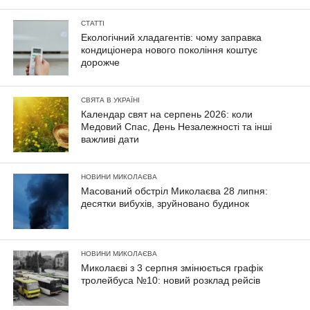
СТАТТІ
Екологічний хладагентів: чому заправка
кондиціонера нового покоління коштує
дорожче
СВЯТА В УКРАЇНІ
Календар свят на серпень 2026: коли
Медовий Спас, День Незалежності та інші
важливі дати
НОВИНИ МИКОЛАЄВА
Масований обстріл Миколаєва 28 липня:
десятки вибухів, зруйновано будинок
НОВИНИ МИКОЛАЄВА
Миколаєві з 3 серпня змінюється графік
тролейбуса №10: новий розклад рейсів