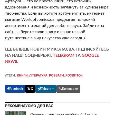
Артбуки — это не просто книги, это источник
вдохновения и возможность заглянуть за кулисы мира
творчества. Если вы хотите артбук купить, интернет
магазин Worldofcomics.ua предлагает широкий
ассортимент изданий для любого вкуса. Зайдите на
сайт, выберите свою книгу и начните своё
путешествие в мир искусства уже сегодня!
ЩЕ БІЛЬШЕ НОВИН МИКОЛАЄВА. ПІДПИСУЙТЕСЬ
НА НАШІ СОЦМЕРЕЖІ:
TELEGRAM
ТА
GOOGLE
NEWS
.
#ТЕГИ:
КНИГИ
,
ЛІТЕРАТУРА
,
РОЗВАГИ
,
РОЗВИТОК
Facebook
X
Telegram
Копіювати
РЕКОМЕНДУЄМО ДЛЯ ВАС
Основные критерии подбора байка для