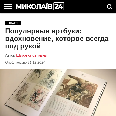
ГОЛОВНІ
НОВИНИ
НОВИНИ
МИКОЛАЇВСЬКА
НОВИНИ
УКРАЇНА
НОВИНИ
АСТРОЛОГІЯ
СВЯТА
КОРИСНІ
СТАТТІ
МИКОЛАЄВА
ОБЛАСТЬ
СПОРТУ
ТА СВІТ
КОМПАНІЙ
В
СТАТТІ
Популярные артбуки:
УКРАЇНІ
вдохновение, которое всегда
под рукой
Автор
Шаровка Світлана
Опубліковано
31.12.2024