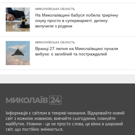
МИКОЛАЇВСЬКА ОБЛАСТЬ
На Миколаївщині бабуся побила трирічну
онуку просто в супермаркеті: дитину
вилучили з родини
МИКОЛАЇВСЬКА ОБЛАСТЬ
Вранці 27 липня на Миколаївщині лунали
вибухи: є загиблий та постраждалий
Інформація є світлом в темряві незнання. Відкривайте новий
світ з кожною новиною, вивчайте сьогодення, плануйте
майбутнє. Новини - це не просто слова, це вікна в широкий
світ, що постійно змінюється.