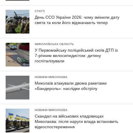
СТАТТІ
День ССО України 2026: чому змінили дату
свята та коли його відзначають тепер
МИКОЛАЇВСЬКА ОБЛАСТЬ
У Первомайську поліцейський скоїв ДТП із
7-річним велосипедистом: дитину
госпіталізували
НОВИНИ МИКОЛАЄВА
Миколаїв атакували двома ракетами
«Бандероль»: наслідки обстрілу
НОВИНИ МИКОЛАЄВА
Скандал на військових кладовищах
Миколаєва: після наруги влада встановить
відеоспостереження