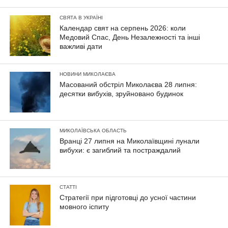
СВЯТА В УКРАЇНІ
Календар свят на серпень 2026: коли
Медовий Спас, День Незалежності та інші
важливі дати
НОВИНИ МИКОЛАЄВА
Масований обстріл Миколаєва 28 липня:
десятки вибухів, зруйновано будинок
МИКОЛАЇВСЬКА ОБЛАСТЬ
Вранці 27 липня на Миколаївщині лунали
вибухи: є загиблий та постраждалий
СТАТТІ
Стратегії при підготовці до усної частини
мовного іспиту