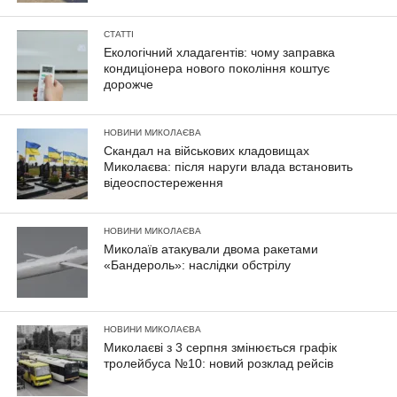
СТАТТІ
Екологічний хладагентів: чому заправка
кондиціонера нового покоління коштує
дорожче
НОВИНИ МИКОЛАЄВА
Скандал на військових кладовищах
Миколаєва: після наруги влада встановить
відеоспостереження
НОВИНИ МИКОЛАЄВА
Миколаїв атакували двома ракетами
«Бандероль»: наслідки обстрілу
НОВИНИ МИКОЛАЄВА
Миколаєві з 3 серпня змінюється графік
тролейбуса №10: новий розклад рейсів