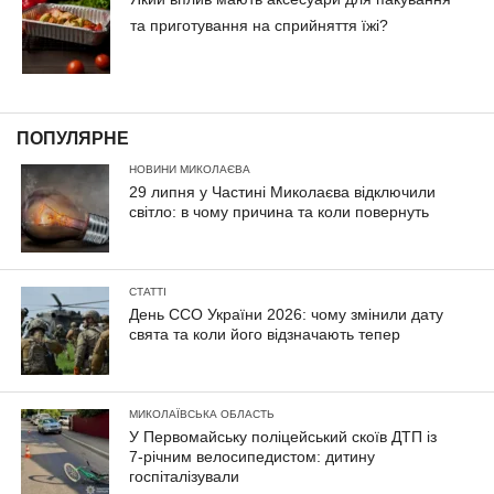
та приготування на сприйняття їжі?
ПОПУЛЯРНЕ
НОВИНИ МИКОЛАЄВА
29 липня у Частині Миколаєва відключили
світло: в чому причина та коли повернуть
СТАТТІ
День ССО України 2026: чому змінили дату
свята та коли його відзначають тепер
МИКОЛАЇВСЬКА ОБЛАСТЬ
У Первомайську поліцейський скоїв ДТП із
7-річним велосипедистом: дитину
госпіталізували