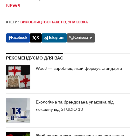
NEWS
.
#ТЕГИ:
ВИРОБНИЦТВО ПАКЕТІВ
,
УПАКОВКА
Facebook
X
Telegram
Копіювати
РЕКОМЕНДУЄМО ДЛЯ ВАС
WooJ — виробник, який формує стандарти
Екологічна та брендована упаковка під
локшину від STUDIO 13
Який вплив мають аксесуари для пакування