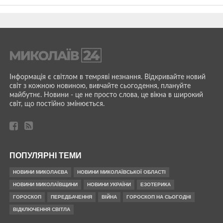
Інформація є світлом в темряві незнання. Відкривайте новий
світ з кожною новиною, вивчайте сьогодення, плануйте
майбутнє. Новини - це не просто слова, це вікна в широкий
світ, що постійно змінюється.
ПОПУЛЯРНІ ТЕМИ
НОВИНИ МИКОЛАЄВА
НОВИНИ МИКОЛАЇВСЬКОЇ ОБЛАСТІ
НОВИНИ МИКОЛАЇВЩИНИ
НОВИНИ УКРАЇНИ
ЕЗОТЕРИКА
ГОРОСКОП
ПЕРЕДБАЧЕННЯ
ВІЙНА
ГОРОСКОП НА СЬОГОДНІ
ВІДКЛЮЧЕННЯ СВІТЛА