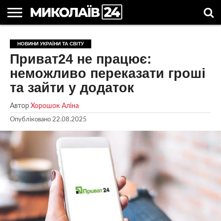
ГОЛОВНІ
НОВИНИ
НОВИНИ
МИКОЛАЇВСЬКА
НОВИНИ
УКРАЇНА
НОВИНИ
АСТРОЛОГІЯ
СВЯТА
КОРИСНІ
НОВИНИ УКРАЇНИ ТА СВІТУ
МИКОЛАЄВА
ОБЛАСТЬ
СПОРТУ
ТА СВІТ
КОМПАНІЙ
В
СТАТТІ
Приват24 не працює:
УКРАЇНІ
неможливо переказати гроші
та зайти у додаток
Автор
Хорошок Аліна
Опубліковано
22.08.2025