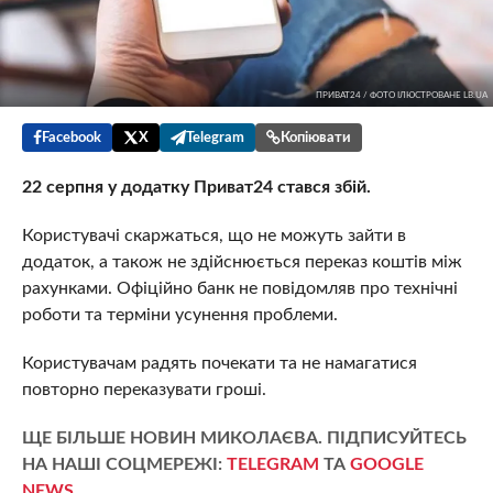
ПРИВАТ24 / ФОТО ІЛЮСТРОВАНЕ LB.UA
Facebook
X
Telegram
Копіювати
22 серпня у додатку Приват24 стався збій.
Користувачі скаржаться, що не можуть зайти в
додаток, а також не здійснюється переказ коштів між
рахунками. Офіційно банк не повідомляв про технічні
роботи та терміни усунення проблеми.
Користувачам радять почекати та не намагатися
повторно переказувати гроші.
ЩЕ БІЛЬШЕ НОВИН МИКОЛАЄВА. ПІДПИСУЙТЕСЬ
НА НАШІ СОЦМЕРЕЖІ:
TELEGRAM
ТА
GOOGLE
NEWS
.