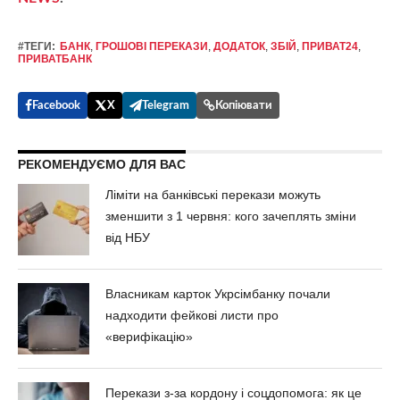
#ТЕГИ:
БАНК
,
ГРОШОВІ ПЕРЕКАЗИ
,
ДОДАТОК
,
ЗБІЙ
,
ПРИВАТ24
,
ПРИВАТБАНК
Facebook
X
Telegram
Копіювати
РЕКОМЕНДУЄМО ДЛЯ ВАС
Ліміти на банківські перекази можуть
зменшити з 1 червня: кого зачеплять зміни
від НБУ
Власникам карток Укрсімбанку почали
надходити фейкові листи про
«верифікацію»
Перекази з-за кордону і соцдопомога: як це