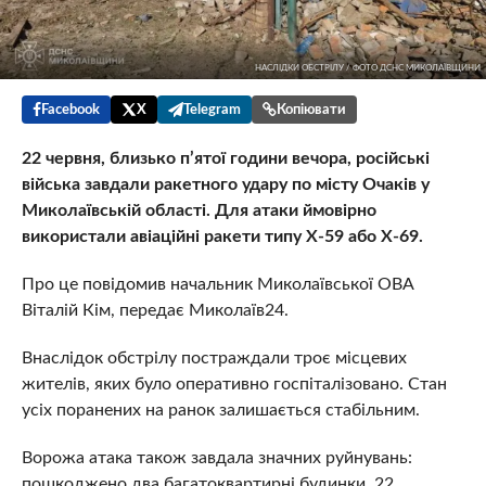
НАСЛІДКИ ОБСТРІЛУ / ФОТО ДСНС МИКОЛАЇВЩИНИ
Facebook
X
Telegram
Копіювати
22 червня, близько п’ятої години вечора, російські
війська завдали ракетного удару по місту Очаків у
Миколаївській області. Для атаки ймовірно
використали авіаційні ракети типу Х-59 або Х-69.
Про це повідомив начальник Миколаївської ОВА
Віталій Кім, передає Миколаїв24.
Внаслідок обстрілу постраждали троє місцевих
жителів, яких було оперативно госпіталізовано. Стан
усіх поранених на ранок залишається стабільним.
Ворожа атака також завдала значних руйнувань:
пошкоджено два багатоквартирні будинки, 22