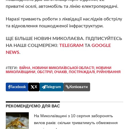
приватні оселі, автомобіль та лінію електропередачі.
Наразі тривають роботи з ліквідації наслідків обстрілу
та відновлення пошкодженої інфраструктури.
ЩЕ БІЛЬШЕ НОВИН МИКОЛАЄВА. ПІДПИСУЙТЕСЬ
НА НАШІ СОЦМЕРЕЖІ:
TELEGRAM
ТА
GOOGLE
NEWS
.
#ТЕГИ:
ВІЙНА
,
НОВИНИ МИКОЛАЇВСЬКОЇ ОБЛАСТІ
,
НОВИНИ
МИКОЛАЇВЩИНИ
,
ОБСТРІЛ
,
ОЧАКІВ
,
ПОСТРАЖДАЛІ
,
РУЙНУВАННЯ
Facebook
X
Telegram
Копіювати
РЕКОМЕНДУЄМО ДЛЯ ВАС
На Миколаївщині з 10 серпня заборонять
вилов раків: скільки триватимуть обмеження