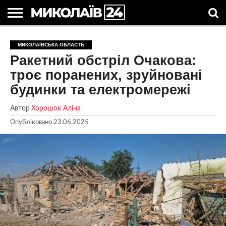
ГОЛОВНІ
НОВИНИ
НОВИНИ
МИКОЛАЇВСЬКА
НОВИНИ
УКРАЇНА
НОВИНИ
АСТРОЛОГІЯ
СВЯТА
КОРИСНІ
МИКОЛАЇВСЬКА ОБЛАСТЬ
МИКОЛАЄВА
ОБЛАСТЬ
СПОРТУ
ТА СВІТ
КОМПАНІЙ
В
СТАТТІ
Ракетний обстріл Очакова:
УКРАЇНІ
троє поранених, зруйновані
будинки та електромережі
Автор
Хорошок Аліна
Опубліковано
23.06.2025