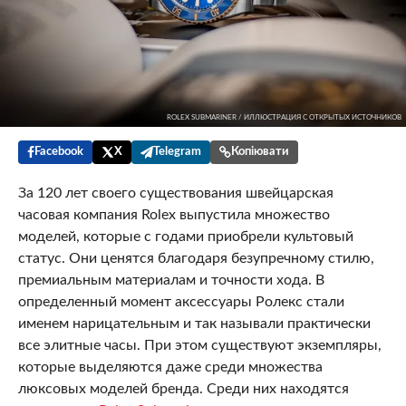
ROLEX SUBMARINER / ИЛЛЮСТРАЦИЯ С ОТКРЫТЫХ ИСТОЧНИКОВ
Facebook
X
Telegram
Копіювати
За 120 лет своего существования швейцарская
часовая компания Rolex выпустила множество
моделей, которые с годами приобрели культовый
статус. Они ценятся благодаря безупречному стилю,
премиальным материалам и точности хода. В
определенный момент аксессуары Ролекс стали
именем нарицательным и так называли практически
все элитные часы. При этом существуют экземпляры,
которые выделяются даже среди множества
люксовых моделей бренда. Среди них находятся