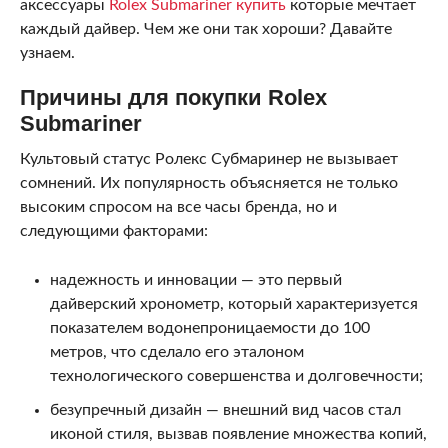
аксессуары
Rolex Submariner купить
которые мечтает
каждый дайвер. Чем же они так хороши? Давайте
узнаем.
Причины для покупки Rolex
Submariner
Культовый статус Ролекс Субмаринер не вызывает
сомнений. Их популярность объясняется не только
высоким спросом на все часы бренда, но и
следующими факторами:
надежность и инновации — это первый
дайверский хронометр, который характеризуется
показателем водонепроницаемости до 100
метров, что сделало его эталоном
технологического совершенства и долговечности;
безупречный дизайн — внешний вид часов стал
иконой стиля, вызвав появление множества копий,