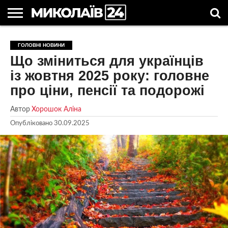
ГОЛОВНІ
НОВИНИ
НОВИНИ
МИКОЛАЇВСЬКА
НОВИНИ
УКРАЇНА
НОВИНИ
АСТРОЛОГІЯ
СВЯТА
КОРИСНІ
ГОЛОВНІ НОВИНИ
МИКОЛАЄВА
ОБЛАСТЬ
СПОРТУ
ТА СВІТ
КОМПАНІЙ
В
СТАТТІ
Що зміниться для українців
УКРАЇНІ
із жовтня 2025 року: головне
про ціни, пенсії та подорожі
Автор
Хорошок Аліна
Опубліковано
30.09.2025