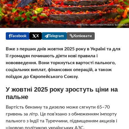
ЖОВТЕНЬ / ФОТО ІЛЮСТРОВАНЕ SLOVOIDILO
Facebook
X
Telegram
Копіювати
Вже з перших днів жовтня 2025 року в Україні та для
її громадян починають діяти нові правила і
нововведення. Вони торкнуться вартості пального,
соціальних виплат, фінансових операцій, а також
поїздок до Європейського Союзу.
У жовтні 2025 року зростуть ціни на
пальне
Вартість бензину та дизелю може сягнути 65–70
гривень за літр. Це пов’язано з обмеженням імпорту
пального з Індії та Туреччини, підвищенням акцизів і
ціновою політикою українських АЗС.