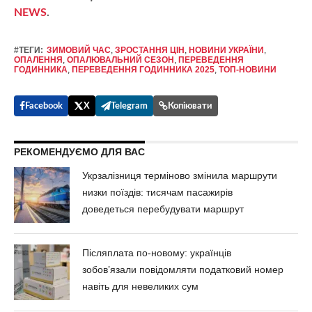
NEWS
.
#ТЕГИ:
ЗИМОВИЙ ЧАС
,
ЗРОСТАННЯ ЦІН
,
НОВИНИ УКРАЇНИ
,
ОПАЛЕННЯ
,
ОПАЛЮВАЛЬНИЙ СЕЗОН
,
ПЕРЕВЕДЕННЯ
ГОДИННИКА
,
ПЕРЕВЕДЕННЯ ГОДИННИКА 2025
,
ТОП-НОВИНИ
Facebook
X
Telegram
Копіювати
РЕКОМЕНДУЄМО ДЛЯ ВАС
Укрзалізниця терміново змінила маршрути
низки поїздів: тисячам пасажирів
доведеться перебудувати маршрут
Післяплата по-новому: українців
зобов’язали повідомляти податковий номер
навіть для невеликих сум