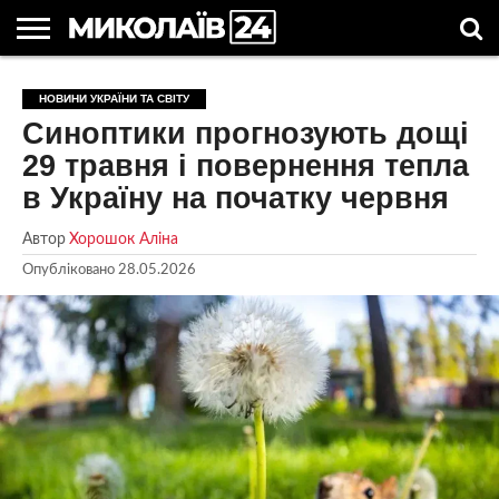
ГОЛОВНІ
НОВИНИ
НОВИНИ
МИКОЛАЇВСЬКА
НОВИНИ
УКРАЇНА
НОВИНИ
АСТРОЛОГІЯ
СВЯТА
КОРИСНІ
НОВИНИ УКРАЇНИ ТА СВІТУ
МИКОЛАЄВА
ОБЛАСТЬ
СПОРТУ
ТА СВІТ
КОМПАНІЙ
В
СТАТТІ
Синоптики прогнозують дощі
УКРАЇНІ
29 травня і повернення тепла
в Україну на початку червня
Автор
Хорошок Аліна
Опубліковано
28.05.2026