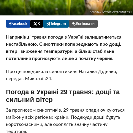
ПОГОДА / ФОТО ІЛЮСТРОВАНЕ TSN
Facebook
X
Telegram
Копіювати
Наприкінці травня погода в Україні залишатиметься
нестабільною. Синоптики попереджають про дощі,
вітер і зниження температури, а більш стабільне
потепління прогнозують лише з початку червня.
Про це повідомила синоптикиня Наталка Діденко,
передає Миколаїв24.
Погода в Україні 29 травня: дощі та
сильний вітер
За прогнозом синоптиків, 29 травня опади очікуються
майже у всіх регіонах країни. Подекуди дощі будуть
короткочасними, але охоплять значну частину
території.