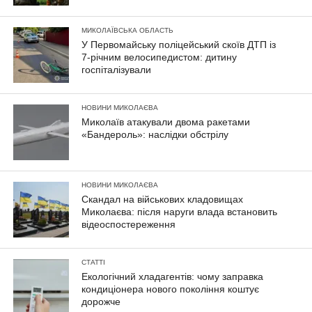
МИКОЛАЇВСЬКА ОБЛАСТЬ
У Первомайську поліцейський скоїв ДТП із
7-річним велосипедистом: дитину
госпіталізували
НОВИНИ МИКОЛАЄВА
Миколаїв атакували двома ракетами
«Бандероль»: наслідки обстрілу
НОВИНИ МИКОЛАЄВА
Скандал на військових кладовищах
Миколаєва: після наруги влада встановить
відеоспостереження
СТАТТІ
Екологічний хладагентів: чому заправка
кондиціонера нового покоління коштує
дорожче