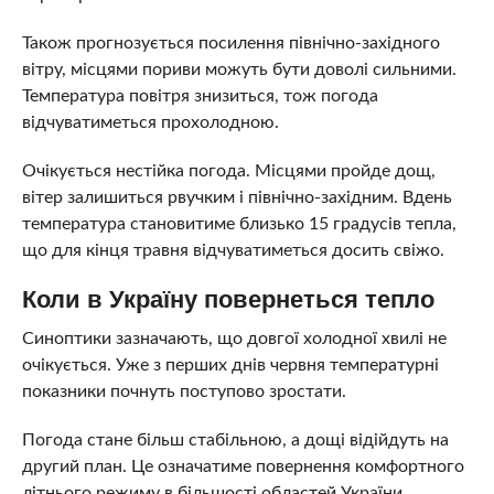
Також прогнозується посилення північно-західного
вітру, місцями пориви можуть бути доволі сильними.
Температура повітря знизиться, тож погода
відчуватиметься прохолодною.
Очікується нестійка погода. Місцями пройде дощ,
вітер залишиться рвучким і північно-західним. Вдень
температура становитиме близько 15 градусів тепла,
що для кінця травня відчуватиметься досить свіжо.
Коли в Україну повернеться тепло
Синоптики зазначають, що довгої холодної хвилі не
очікується. Уже з перших днів червня температурні
показники почнуть поступово зростати.
Погода стане більш стабільною, а дощі відійдуть на
другий план. Це означатиме повернення комфортного
літнього режиму в більшості областей України.