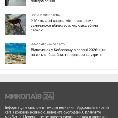
повідомлення
НОВИНИ МИКОЛАЄВА
У Миколаєві сварка між приятелями
закінчилася вбивством: чоловіка вбили
сапкою
МИКОЛАЇВСЬКА ОБЛАСТЬ
Відпочинок у Коблевому в серпні 2026: ціни
на житло, басейни, генератори та укриття
Інформація є світлом в темряві незнання. Відкривайте новий
світ з кожною новиною, вивчайте сьогодення, плануйте
майбутнє. Новини - це не просто слова, це вікна в широкий