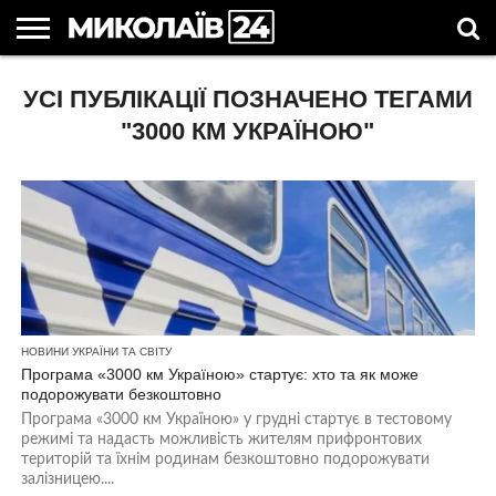
ГОЛОВНІ
УСІ ПУБЛІКАЦІЇ ПОЗНАЧЕНО ТЕГАМИ
НОВИНИ
НОВИНИ
МИКОЛАЇВСЬКА
НОВИНИ
УКРАЇНА
НОВИНИ
АСТРОЛОГІЯ
СВЯТА
КОРИСНІ
МИКОЛАЄВА
ОБЛАСТЬ
СПОРТУ
ТА СВІТ
КОМПАНІЙ
В
СТАТТІ
УКРАЇНІ
"3000 КМ УКРАЇНОЮ"
НОВИНИ УКРАЇНИ ТА СВІТУ
Програма «3000 км Україною» стартує: хто та як може
подорожувати безкоштовно
Програма «3000 км Україною» у грудні стартує в тестовому
режимі та надасть можливість жителям прифронтових
територій та їхнім родинам безкоштовно подорожувати
залізницею....