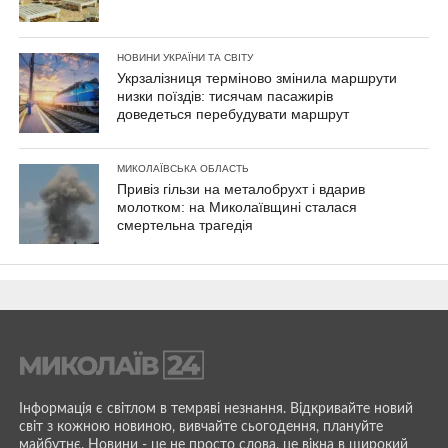
НОВИНИ УКРАЇНИ ТА СВІТУ
Укрзалізниця терміново змінила маршрути
низки поїздів: тисячам пасажирів
доведеться перебудувати маршрут
МИКОЛАЇВСЬКА ОБЛАСТЬ
Привіз гільзи на металобрухт і вдарив
молотком: на Миколаївщині сталася
смертельна трагедія
Інформація є світлом в темряві незнання. Відкривайте новий
світ з кожною новиною, вивчайте сьогодення, плануйте
майбутнє. Новини - це не просто слова, це вікна в широкий