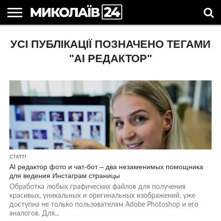
ГОЛОВНІ
УСІ ПУБЛІКАЦІЇ ПОЗНАЧЕНО ТЕГАМИ
НОВИНИ
НОВИНИ
МИКОЛАЇВСЬКА
НОВИНИ
УКРАЇНА
НОВИНИ
АСТРОЛОГІЯ
СВЯТА
КОРИСНІ
МИКОЛАЄВА
ОБЛАСТЬ
СПОРТУ
ТА СВІТ
КОМПАНІЙ
В
СТАТТІ
УКРАЇНІ
"АI РЕДАКТОР"
СТАТТІ
АI редактор фото и чат-бот – два незаменимых помощника
для ведения Инстаграм страницы
Обработка любых графических файлов для получения
красивых, уникальных и оригинальных изображений, уже
доступна не только пользователям Adobe Photoshop и его
аналогов. Для...