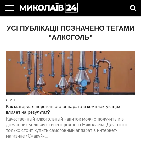
ГОЛОВНІ
УСІ ПУБЛІКАЦІЇ ПОЗНАЧЕНО ТЕГАМИ
НОВИНИ
НОВИНИ
МИКОЛАЇВСЬКА
НОВИНИ
УКРАЇНА
НОВИНИ
АСТРОЛОГІЯ
СВЯТА
КОРИСНІ
МИКОЛАЄВА
ОБЛАСТЬ
СПОРТУ
ТА СВІТ
КОМПАНІЙ
В
СТАТТІ
УКРАЇНІ
"АЛКОГОЛЬ"
СТАТТІ
Как материал перегонного аппарата и комплектующих
влияет на результат?
Качественный алкогольный напиток можно получить и в
домашних условиях своего родного Николаева. Для этого
только стоит купить самогонный аппарат в интернет-
магазине «Смакуй»....