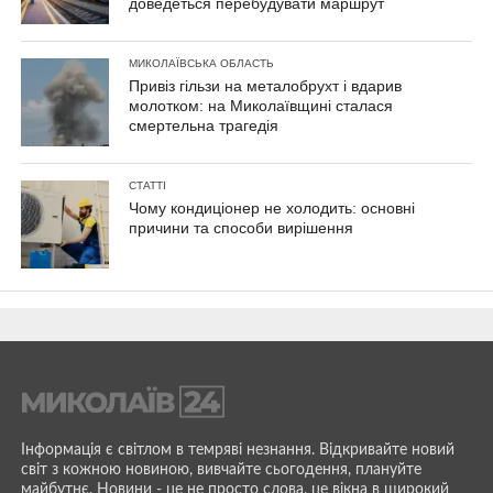
доведеться перебудувати маршрут
МИКОЛАЇВСЬКА ОБЛАСТЬ
Привіз гільзи на металобрухт і вдарив
молотком: на Миколаївщині сталася
смертельна трагедія
СТАТТІ
Чому кондиціонер не холодить: основні
причини та способи вирішення
Інформація є світлом в темряві незнання. Відкривайте новий
світ з кожною новиною, вивчайте сьогодення, плануйте
майбутнє. Новини - це не просто слова, це вікна в широкий