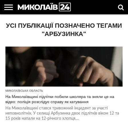
ГОЛОВНІ
УСІ ПУБЛІКАЦІЇ ПОЗНАЧЕНО ТЕГАМИ
НОВИНИ
НОВИНИ
МИКОЛАЇВСЬКА
НОВИНИ
УКРАЇНА
НОВИНИ
АСТРОЛОГІЯ
СВЯТА
КОРИСНІ
МИКОЛАЄВА
ОБЛАСТЬ
СПОРТУ
ТА СВІТ
КОМПАНІЙ
В
СТАТТІ
УКРАЇНІ
"АРБУЗИНКА"
МИКОЛАЇВСЬКА ОБЛАСТЬ
На Миколаївщині підлітки побили школяра та зняли це на
відео: поліція розслідує справу як катування
На Миколаївщині стався тривожний інцидент за участі
неповнолітніх. У селищі Арбузинка двоє підлітків віком 12 та
15 років напали на 12-річного хлопця,...