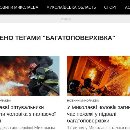
ОВИНИ МИКОЛАЄВА
МИКОЛАЇВСЬКА ОБЛАСТЬ
СПОРТ
АС
АЧЕНО ТЕГАМИ "БАГАТОПОВЕРХІВКА"
ОЛАЄВА
НОВИНИ МИКОЛАЄВА
аєві рятувальники
У Миколаєві чоловік загин
ли чоловіка з палаючої
час пожежі у підвалі
и
багатоповерхівки
 дев’ятиповерхівці Миколаєва
17 липня у Миколаєві сталася п