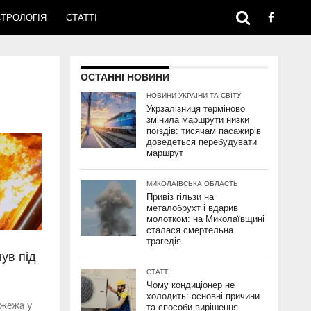
ТРОЛОГІЯ
СТАТТІ
ОСТАННІ НОВИНИ
НОВИНИ УКРАЇНИ ТА СВІТУ
Укрзалізниця терміново
змінила маршрути низки
поїздів: тисячам пасажирів
доведеться перебудувати
маршрут
МИКОЛАЇВСЬКА ОБЛАСТЬ
Привіз гільзи на
металобрухт і вдарив
молотком: на Миколаївщині
сталася смертельна
трагедія
ув під
СТАТТІ
Чому кондиціонер не
холодить: основні причини
ожежа у
та способи вирішення