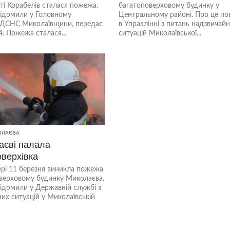
ті Корабелів сталася пожежа.
багатоповерховому будинку у
відомили у Головному
Центральному районі. Про це п
і ДСНС Миколаївщини, передає
в Управлінні з питань надзвичай
. Пожежа сталася...
ситуацій Миколаївської...
ОЛАЄВА
аєві палала
оверхівка
ері 11 березня виникла пожежа
оверховому будинку Миколаєва.
ідомили у Державній службі з
их ситуацій у Миколаївській