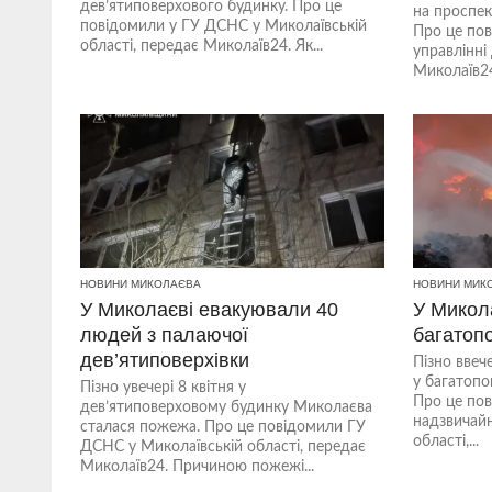
дев’ятиповерхового будинку. Про це
на проспек
повідомили у ГУ ДСНС у Миколаївській
Про це по
області, передає Миколаїв24. Як...
управлінн
Миколаїв24
НОВИНИ МИКОЛАЄВА
НОВИНИ МИК
У Миколаєві евакуювали 40
У Микол
людей з палаючої
багатоп
дев’ятиповерхівки
Пізно ввеч
у багатоп
Пізно увечері 8 квітня у
Про це пов
дев’ятиповерховому будинку Миколаєва
надзвичайн
сталася пожежа. Про це повідомили ГУ
області,...
ДСНС у Миколаївській області, передає
Миколаїв24. Причиною пожежі...