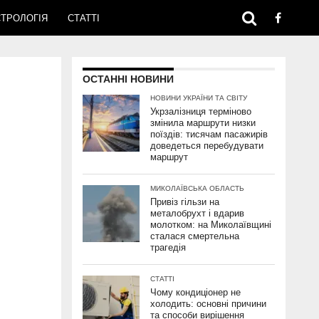
ТРОЛОГІЯ
СТАТТІ
ОСТАННІ НОВИНИ
НОВИНИ УКРАЇНИ ТА СВІТУ
Укрзалізниця терміново
змінила маршрути низки
поїздів: тисячам пасажирів
доведеться перебудувати
маршрут
МИКОЛАЇВСЬКА ОБЛАСТЬ
Привіз гільзи на
металобрухт і вдарив
молотком: на Миколаївщині
сталася смертельна
трагедія
СТАТТІ
Чому кондиціонер не
холодить: основні причини
та способи вирішення