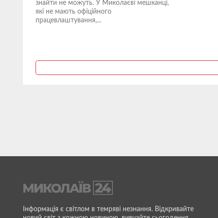
знайти не можуть. У Миколаєві мешканці,
які не мають офіційного
працевлаштування,...
Інформація є світлом в темряві незнання. Відкривайте
новий світ з кожною новиною, вивчайте сьогодення,