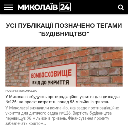
ГОЛОВНІ
УСІ ПУБЛІКАЦІЇ ПОЗНАЧЕНО ТЕГАМИ
НОВИНИ
НОВИНИ
МИКОЛАЇВСЬКА
НОВИНИ
УКРАЇНА
НОВИНИ
АСТРОЛОГІЯ
СВЯТА
КОРИСНІ
МИКОЛАЄВА
ОБЛАСТЬ
СПОРТУ
ТА СВІТ
КОМПАНІЙ
В
СТАТТІ
УКРАЇНІ
"БУДІВНИЦТВО"
НОВИНИ МИКОЛАЄВА
У Миколаєві збудують протирадіаційне укриття для дитсадка
№126: на проєкт витратять понад 98 мільйонів гривень
У Миколаєві визначили компанію, яка зведе протирадіаційне
укриття для дитячого садка №126. Вартість будівництва
перевищує 98 мільйонів гривень. Фінансування проєкту
забезпечать коштом...