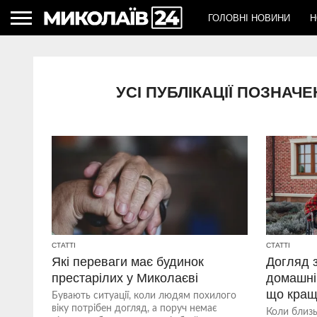
ГОЛОВНІ НОВИНИ
Н
УСІ ПУБЛІКАЦІЇ ПОЗНАЧ
СТАТТІ
СТАТТІ
Які переваги має будинок
Догляд 
престарілих у Миколаєві
домашні
що кра
Бувають ситуації, коли людям похилого
віку потрібен догляд, а поруч немає
Коли близ