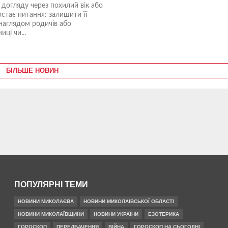
 догляду через похилий вік або
остає питання: залишити її
наглядом родичів або
ці чи...
БІЛЬШЕ НОВИН
ПОПУЛЯРНІ ТЕМИ
НОВИНИ МИКОЛАЄВА
НОВИНИ МИКОЛАЇВСЬКОЇ ОБЛАСТІ
НОВИНИ МИКОЛАЇВЩИНИ
НОВИНИ УКРАЇНИ
ЕЗОТЕРИКА
ГОРОСКОП
ПЕРЕДБАЧЕННЯ
ВІЙНА
ГОРОСКОП НА СЬОГОДНІ