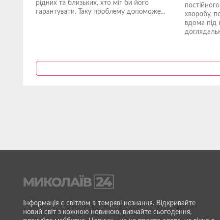
рідних та близьких, хто міг би його
постійного
гарантувати. Таку проблему допоможе...
хворобу, п
вдома під 
доглядальни
Інформація є світлом в темряві незнання. Відкривайте
новий світ з кожною новиною, вивчайте сьогодення,