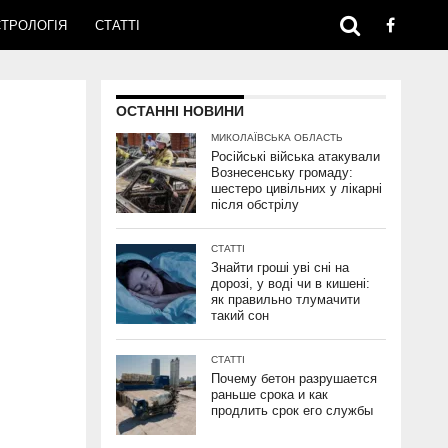
ТРОЛОГІЯ
СТАТТІ
ОСТАННІ НОВИНИ
МИКОЛАЇВСЬКА ОБЛАСТЬ
Російські війська атакували
Вознесенську громаду:
шестеро цивільних у лікарні
після обстрілу
СТАТТІ
Знайти гроші уві сні на
дорозі, у воді чи в кишені:
як правильно тлумачити
такий сон
СТАТТІ
Почему бетон разрушается
раньше срока и как
продлить срок его службы