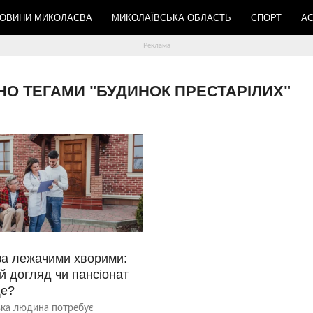
ОВИНИ МИКОЛАЄВА
МИКОЛАЇВСЬКА ОБЛАСТЬ
СПОРТ
АС
ЕНО ТЕГАМИ "БУДИНОК ПРЕСТАРІЛИХ"
за лежачими хворими:
й догляд чи пансіонат
ще?
ька людина потребує