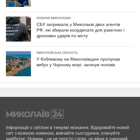
НОВИНИ МИКОЛАЄВА
СБУ затримала у Миколаєві двох агентів
РФ, які збирали координати для ракетних і
дронових ударів по місту
МИКОЛАЇВСЬКА ОБЛАСТЬ
У Коблевому на Миколаївщині пролунав
вибух у Чорному морі: загинув чоловік
Інформація є світлом в темряві незнання. Відкривайте новий
світ з кожною новиною, вивчайте сьогодення, плануйте
майбутнє. Новини - це не просто слова, це вікна в широкий