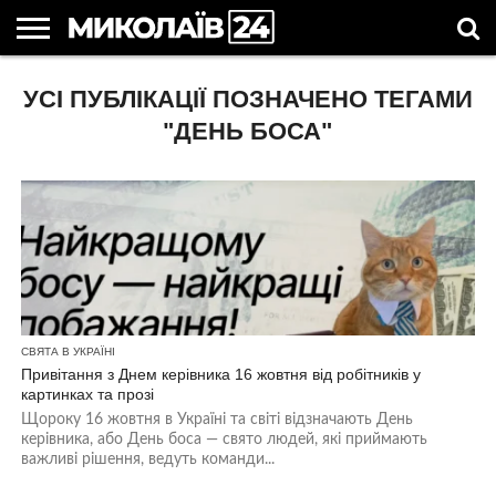
ГОЛОВНІ
УСІ ПУБЛІКАЦІЇ ПОЗНАЧЕНО ТЕГАМИ
НОВИНИ
НОВИНИ
МИКОЛАЇВСЬКА
НОВИНИ
УКРАЇНА
НОВИНИ
АСТРОЛОГІЯ
СВЯТА
КОРИСНІ
МИКОЛАЄВА
ОБЛАСТЬ
СПОРТУ
ТА СВІТ
КОМПАНІЙ
В
СТАТТІ
УКРАЇНІ
"ДЕНЬ БОСА"
СВЯТА В УКРАЇНІ
Привітання з Днем керівника 16 жовтня від робітників у
картинках та прозі
Щороку 16 жовтня в Україні та світі відзначають День
керівника, або День боса — свято людей, які приймають
важливі рішення, ведуть команди...