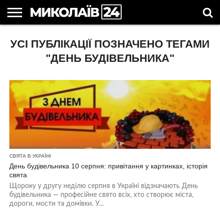
ГОЛОВНІ
УСІ ПУБЛІКАЦІЇ ПОЗНАЧЕНО ТЕГАМИ
НОВИНИ
НОВИНИ
МИКОЛАЇВСЬКА
НОВИНИ
УКРАЇНА
НОВИНИ
АСТРОЛОГІЯ
СВЯТА
КОРИСНІ
МИКОЛАЄВА
ОБЛАСТЬ
СПОРТУ
ТА СВІТ
КОМПАНІЙ
В
СТАТТІ
УКРАЇНІ
"ДЕНЬ БУДІВЕЛЬНИКА"
СВЯТА В УКРАЇНІ
День будівельника 10 серпня: привітання у картинках, історія
свята
Щороку у другу неділю серпня в Україні відзначають День
будівельника — професійне свято всіх, хто створює міста,
дороги, мости та домівки. У...