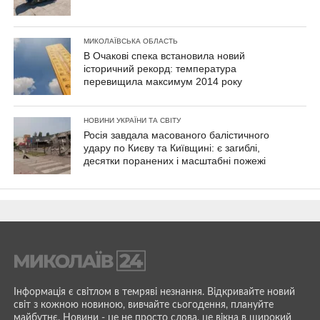
МИКОЛАЇВСЬКА ОБЛАСТЬ
В Очакові спека встановила новий
історичний рекорд: температура
перевищила максимум 2014 року
НОВИНИ УКРАЇНИ ТА СВІТУ
Росія завдала масованого балістичного
удару по Києву та Київщині: є загиблі,
десятки поранених і масштабні пожежі
Інформація є світлом в темряві незнання. Відкривайте новий
світ з кожною новиною, вивчайте сьогодення, плануйте
майбутнє. Новини - це не просто слова, це вікна в широкий