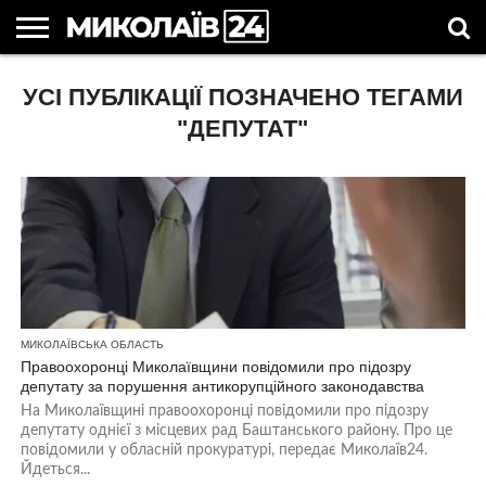
ГОЛОВНІ
УСІ ПУБЛІКАЦІЇ ПОЗНАЧЕНО ТЕГАМИ
НОВИНИ
НОВИНИ
МИКОЛАЇВСЬКА
НОВИНИ
УКРАЇНА
НОВИНИ
АСТРОЛОГІЯ
СВЯТА
КОРИСНІ
МИКОЛАЄВА
ОБЛАСТЬ
СПОРТУ
ТА СВІТ
КОМПАНІЙ
В
СТАТТІ
УКРАЇНІ
"ДЕПУТАТ"
МИКОЛАЇВСЬКА ОБЛАСТЬ
Правоохоронці Миколаївщини повідомили про підозру
депутату за порушення антикорупційного законодавства
На Миколаївщині правоохоронці повідомили про підозру
депутату однієї з місцевих рад Баштанського району. Про це
повідомили у обласній прокуратурі, передає Миколаїв24.
Йдеться...