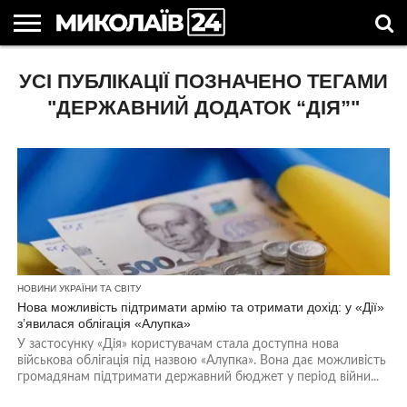
ГОЛОВНІ
УСІ ПУБЛІКАЦІЇ ПОЗНАЧЕНО ТЕГАМИ
НОВИНИ
НОВИНИ
МИКОЛАЇВСЬКА
НОВИНИ
УКРАЇНА
НОВИНИ
АСТРОЛОГІЯ
СВЯТА
КОРИСНІ
МИКОЛАЄВА
ОБЛАСТЬ
СПОРТУ
ТА СВІТ
КОМПАНІЙ
В
СТАТТІ
УКРАЇНІ
"ДЕРЖАВНИЙ ДОДАТОК “ДІЯ”"
НОВИНИ УКРАЇНИ ТА СВІТУ
Нова можливість підтримати армію та отримати дохід: у «Дії»
з’явилася облігація «Алупка»
У застосунку «Дія» користувачам стала доступна нова
військова облігація під назвою «Алупка». Вона дає можливість
громадянам підтримати державний бюджет у період війни...