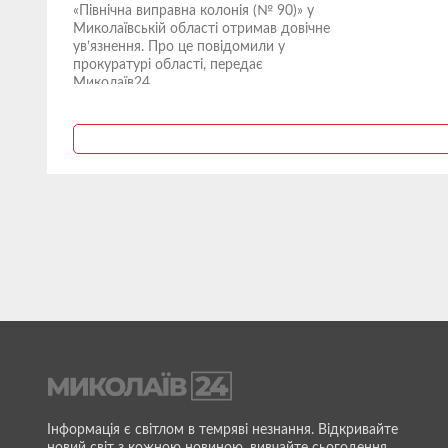
«Північна виправна колонія (№ 90)» у
Миколаївській області отримав довічне
ув’язнення. Про це повідомили у
прокуратурі області, передає
Миколаїв24....
Інформація є світлом в темряві незнання. Відкривайте
новий світ з кожною новиною, вивчайте сьогодення,