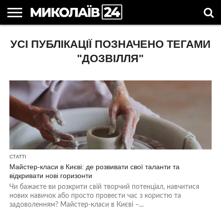
ГОЛОВНІ
УСІ ПУБЛІКАЦІЇ ПОЗНАЧЕНО ТЕГАМИ
НОВИНИ
НОВИНИ
МИКОЛАЇВСЬКА
НОВИНИ
УКРАЇНА
НОВИНИ
АСТРОЛОГІЯ
СВЯТА
КОРИСНІ
МИКОЛАЄВА
ОБЛАСТЬ
СПОРТУ
ТА СВІТ
КОМПАНІЙ
В
СТАТТІ
УКРАЇНІ
"ДОЗВІЛЛЯ"
СТАТТІ
Майстер-класи в Києві: де розвивати свої таланти та
відкривати нові горизонти
Чи бажаєте ви розкрити свій творчий потенціал, навчитися
нових навичок або просто провести час з користю та
задоволенням? Майстер-класи в Києві –...