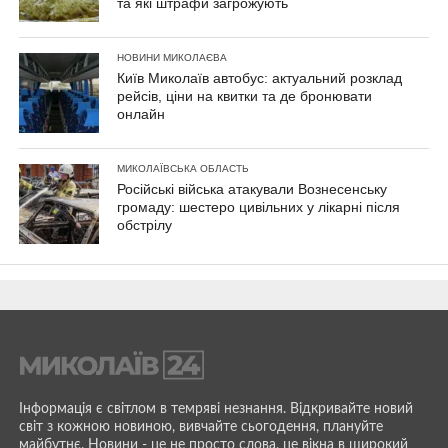
та які штрафи загрожують
НОВИНИ МИКОЛАЄВА
Київ Миколаїв автобус: актуальний розклад
рейсів, ціни на квитки та де бронювати
онлайн
МИКОЛАЇВСЬКА ОБЛАСТЬ
Російські війська атакували Вознесенську
громаду: шестеро цивільних у лікарні після
обстрілу
Інформація є світлом в темряві незнання. Відкривайте новий
світ з кожною новиною, вивчайте сьогодення, плануйте
майбутнє. Новини - це не просто слова, це вікна в широкий