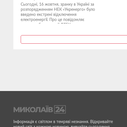
Сьогодні, 16 жовтня, зранку в Україні за
розпорядженням НЕК «Укренерго» було
введено екстрені відключення
електроенергії. Про це повідомляє
пресслужба компанії ДТЕК, передає...
Інформація є світлом в темряві незнання. Відкривайте
новий світ з кожною новиною, вивчайте сьогодення,