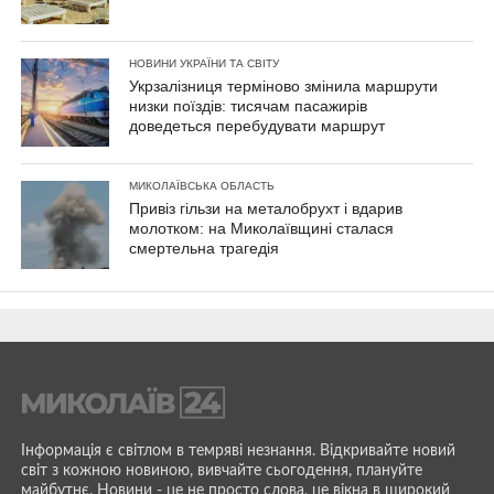
НОВИНИ УКРАЇНИ ТА СВІТУ
Укрзалізниця терміново змінила маршрути
низки поїздів: тисячам пасажирів
доведеться перебудувати маршрут
МИКОЛАЇВСЬКА ОБЛАСТЬ
Привіз гільзи на металобрухт і вдарив
молотком: на Миколаївщині сталася
смертельна трагедія
Інформація є світлом в темряві незнання. Відкривайте новий
світ з кожною новиною, вивчайте сьогодення, плануйте
майбутнє. Новини - це не просто слова, це вікна в широкий