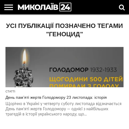
ГОЛОВНІ
УСІ ПУБЛІКАЦІЇ ПОЗНАЧЕНО ТЕГАМИ
НОВИНИ
НОВИНИ
МИКОЛАЇВСЬКА
НОВИНИ
УКРАЇНА
НОВИНИ
АСТРОЛОГІЯ
СВЯТА
КОРИСНІ
МИКОЛАЄВА
ОБЛАСТЬ
СПОРТУ
ТА СВІТ
КОМПАНІЙ
В
СТАТТІ
УКРАЇНІ
"ГЕНОЦИД"
СТАТТІ
День пам’яті жертв Голодомору 23 листопада: історія
Щорічно в Україні у четверту суботу листопада відзначається
День пам’яті жертв Голодомору — однієї з найбільших
трагедій в історії українського народу, що...