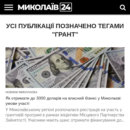
ГОЛОВНІ
УСІ ПУБЛІКАЦІЇ ПОЗНАЧЕНО ТЕГАМИ
НОВИНИ
НОВИНИ
МИКОЛАЇВСЬКА
НОВИНИ
УКРАЇНА
НОВИНИ
АСТРОЛОГІЯ
СВЯТА
КОРИСНІ
МИКОЛАЄВА
ОБЛАСТЬ
СПОРТУ
ТА СВІТ
КОМПАНІЙ
В
СТАТТІ
УКРАЇНІ
"ГРАНТ"
НОВИНИ МИКОЛАЄВА
Як отримати до 3000 доларів на власний бізнес у Миколаєві:
умови участі
У Миколаївському регіоні розпочалася реєстрація на участь у
грантовій програмі в рамках ініціативи Місцевого Партнерства
Зайнятості. Учасники мають шанс отримати фінансування до...