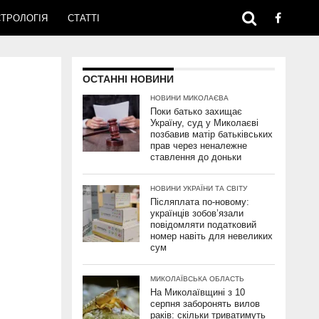
ТРОЛОГІЯ
СТАТТІ
ОСТАННІ НОВИНИ
НОВИНИ МИКОЛАЄВА
Поки батько захищає
Україну, суд у Миколаєві
позбавив матір батьківських
прав через неналежне
ставлення до доньки
НОВИНИ УКРАЇНИ ТА СВІТУ
Післяплата по-новому:
українців зобов’язали
повідомляти податковий
номер навіть для невеликих
сум
МИКОЛАЇВСЬКА ОБЛАСТЬ
На Миколаївщині з 10
серпня заборонять вилов
раків: скільки триватимуть