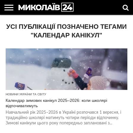
ГОЛОВНІ
УСІ ПУБЛІКАЦІЇ ПОЗНАЧЕНО ТЕГАМИ
НОВИНИ
НОВИНИ
МИКОЛАЇВСЬКА
НОВИНИ
УКРАЇНА
НОВИНИ
АСТРОЛОГІЯ
СВЯТА
КОРИСНІ
МИКОЛАЄВА
ОБЛАСТЬ
СПОРТУ
ТА СВІТ
КОМПАНІЙ
В
СТАТТІ
УКРАЇНІ
"КАЛЕНДАР КАНІКУЛ"
НОВИНИ УКРАЇНИ ТА СВІТУ
Календар зимових канікул 2025–2026: коли школярі
відпочиватимуть
Навчальний рік 2025–2026 в Україні розпочався 1 вересня, і
традиційно школярі матимуть чотири періоди відпочинку.
Зимові канікули цього року попередньо заплановані з...