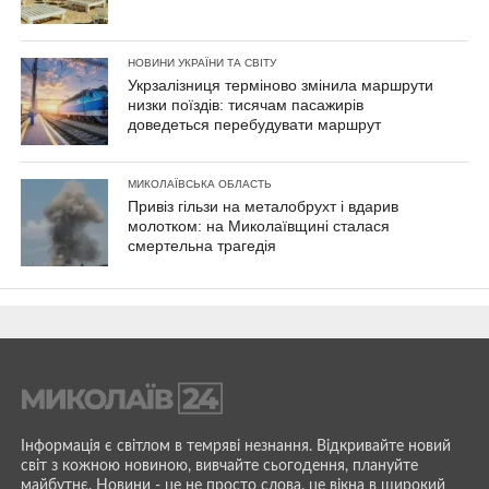
НОВИНИ УКРАЇНИ ТА СВІТУ
Укрзалізниця терміново змінила маршрути
низки поїздів: тисячам пасажирів
доведеться перебудувати маршрут
МИКОЛАЇВСЬКА ОБЛАСТЬ
Привіз гільзи на металобрухт і вдарив
молотком: на Миколаївщині сталася
смертельна трагедія
Інформація є світлом в темряві незнання. Відкривайте новий
світ з кожною новиною, вивчайте сьогодення, плануйте
майбутнє. Новини - це не просто слова, це вікна в широкий