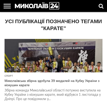
ГОЛОВНІ
УСІ ПУБЛІКАЦІЇ ПОЗНАЧЕНО ТЕГАМИ
НОВИНИ
НОВИНИ
МИКОЛАЇВСЬКА
НОВИНИ
УКРАЇНА
НОВИНИ
АСТРОЛОГІЯ
СВЯТА
КОРИСНІ
МИКОЛАЄВА
ОБЛАСТЬ
СПОРТУ
ТА СВІТ
КОМПАНІЙ
В
СТАТТІ
УКРАЇНІ
"КАРАТЕ"
СПОРТ
Миколаївська збірна здобула 39 медалей на Кубку України з
кіокушин карате
Збірна команда Миколаївської області потужно виступила на
Кубку України з кіокушин карате, який відбувся 1 листопада у
Дніпрі. Про це повідомили у...