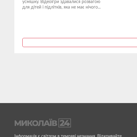
усмішку. Відеоігри здавалися розвагою
для дітей і підлітків, яка не має нічого...
Інформація є світлом в темряві незнання. Відкривайте