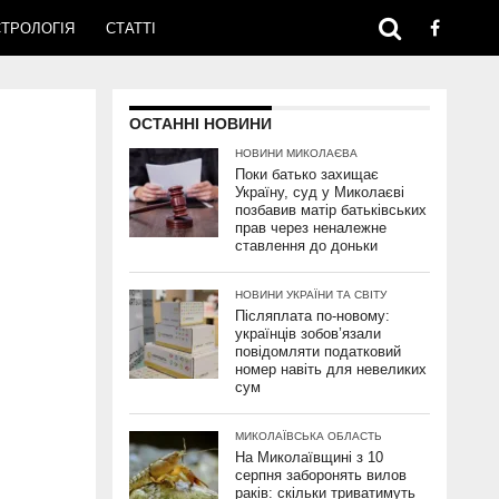
ТРОЛОГІЯ
СТАТТІ
ОСТАННІ НОВИНИ
НОВИНИ МИКОЛАЄВА
Поки батько захищає
Україну, суд у Миколаєві
позбавив матір батьківських
прав через неналежне
ставлення до доньки
НОВИНИ УКРАЇНИ ТА СВІТУ
Післяплата по-новому:
українців зобов’язали
повідомляти податковий
номер навіть для невеликих
сум
МИКОЛАЇВСЬКА ОБЛАСТЬ
На Миколаївщині з 10
серпня заборонять вилов
раків: скільки триватимуть