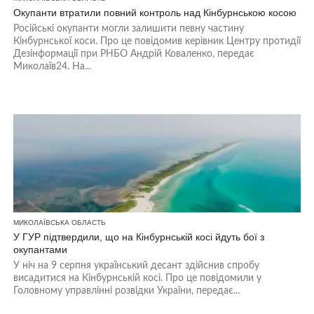
Окупанти втратили повний контроль над Кінбурнською косою
Російські окупанти могли залишити певну частину
Кінбурнської коси. Про це повідомив керівник Центру протидії
Дезінформації при РНБО Андрій Коваленко, передає
Миколаїв24. На...
МИКОЛАЇВСЬКА ОБЛАСТЬ
У ГУР підтвердили, що на Кінбурнській косі йдуть бої з
окупантами
У ніч на 9 серпня український десант здійснив спробу
висадитися на Кінбурнській косі. Про це повідомили у
Головному управлінні розвідки України, передає...