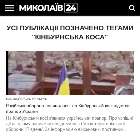
ГОЛОВНІ
УСІ ПУБЛІКАЦІЇ ПОЗНАЧЕНО ТЕГАМИ
НОВИНИ
НОВИНИ
МИКОЛАЇВСЬКА
НОВИНИ
УКРАЇНА
НОВИНИ
АСТРОЛОГІЯ
СВЯТА
КОРИСНІ
МИКОЛАЄВА
ОБЛАСТЬ
СПОРТУ
ТА СВІТ
КОМПАНІЙ
В
СТАТТІ
УКРАЇНІ
"КІНБУРНСЬКА КОСА"
МИКОЛАЇВСЬКА ОБЛАСТЬ
Російська оборона посипалася: на Кінбурнській косі підняли
прапор України
На Кінбурнській косі з’явився український прапор. Про успішні
дії на цьому напрямку повідомили в Силах територіальної
оборони “Південь”. За інформацією військових, противник...