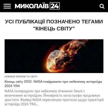
ГОЛОВНІ
УСІ ПУБЛІКАЦІЇ ПОЗНАЧЕНО ТЕГАМИ
НОВИНИ
НОВИНИ
МИКОЛАЇВСЬКА
НОВИНИ
УКРАЇНА
НОВИНИ
АСТРОЛОГІЯ
СВЯТА
КОРИСНІ
МИКОЛАЄВА
ОБЛАСТЬ
СПОРТУ
ТА СВІТ
КОМПАНІЙ
В
СТАТТІ
УКРАЇНІ
"КІНЕЦЬ СВІТУ"
НОВИНИ УКРАЇНИ ТА СВІТУ
Кінець світу 2032: NASA повідомило про небезпеку астероїда
2024 YR4
NASA попередило про небезпеку зіткнення Землі з
величезним астероїдом. Ймовірність катастрофи продовжує
зростати. Фахівці NASA переглянули прогнози щодо траєкторії
астероїда 2024 YR4,...