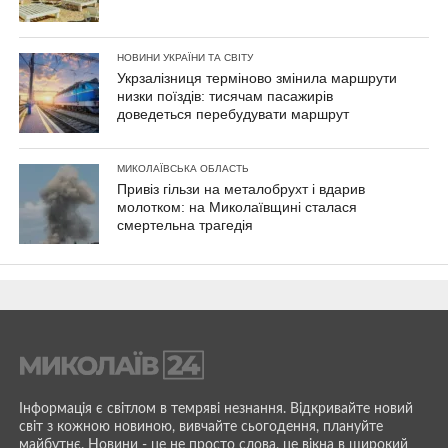
НОВИНИ УКРАЇНИ ТА СВІТУ
Укрзалізниця терміново змінила маршрути
низки поїздів: тисячам пасажирів
доведеться перебудувати маршрут
МИКОЛАЇВСЬКА ОБЛАСТЬ
Привіз гільзи на металобрухт і вдарив
молотком: на Миколаївщині сталася
смертельна трагедія
Інформація є світлом в темряві незнання. Відкривайте новий
світ з кожною новиною, вивчайте сьогодення, плануйте
майбутнє. Новини - це не просто слова, це вікна в широкий