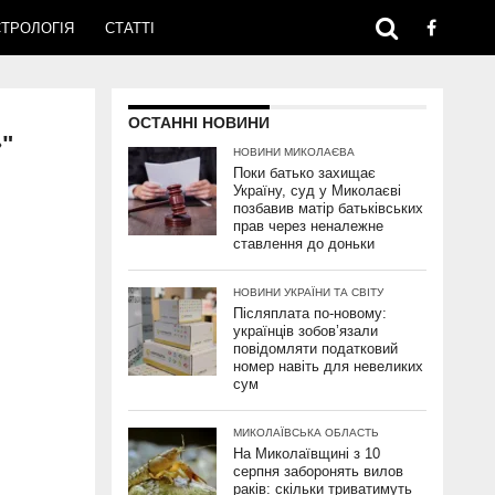
ТРОЛОГІЯ
СТАТТІ
ОСТАННІ НОВИНИ
"
НОВИНИ МИКОЛАЄВА
Поки батько захищає
Україну, суд у Миколаєві
позбавив матір батьківських
прав через неналежне
ставлення до доньки
НОВИНИ УКРАЇНИ ТА СВІТУ
Післяплата по-новому:
українців зобов’язали
повідомляти податковий
номер навіть для невеликих
сум
МИКОЛАЇВСЬКА ОБЛАСТЬ
На Миколаївщині з 10
серпня заборонять вилов
раків: скільки триватимуть