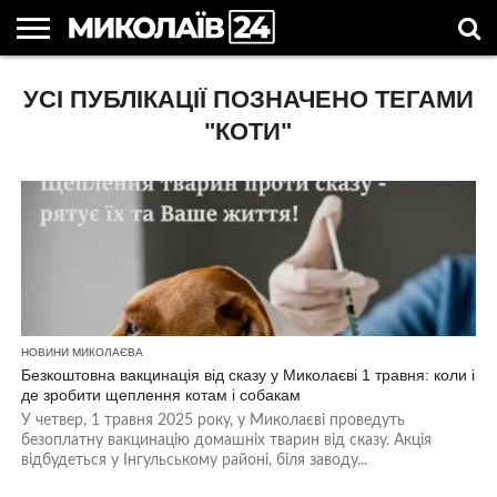
ГОЛОВНІ
УСІ ПУБЛІКАЦІЇ ПОЗНАЧЕНО ТЕГАМИ
НОВИНИ
НОВИНИ
МИКОЛАЇВСЬКА
НОВИНИ
УКРАЇНА
НОВИНИ
АСТРОЛОГІЯ
СВЯТА
КОРИСНІ
МИКОЛАЄВА
ОБЛАСТЬ
СПОРТУ
ТА СВІТ
КОМПАНІЙ
В
СТАТТІ
УКРАЇНІ
"КОТИ"
НОВИНИ МИКОЛАЄВА
Безкоштовна вакцинація від сказу у Миколаєві 1 травня: коли і
де зробити щеплення котам і собакам
У четвер, 1 травня 2025 року, у Миколаєві проведуть
безоплатну вакцинацію домашніх тварин від сказу. Акція
відбудеться у Інгульському районі, біля заводу...