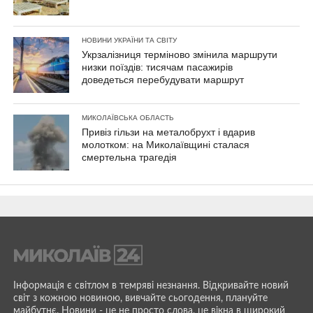
НОВИНИ УКРАЇНИ ТА СВІТУ
Укрзалізниця терміново змінила маршрути
низки поїздів: тисячам пасажирів
доведеться перебудувати маршрут
МИКОЛАЇВСЬКА ОБЛАСТЬ
Привіз гільзи на металобрухт і вдарив
молотком: на Миколаївщині сталася
смертельна трагедія
Інформація є світлом в темряві незнання. Відкривайте новий
світ з кожною новиною, вивчайте сьогодення, плануйте
майбутнє. Новини - це не просто слова, це вікна в широкий