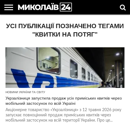
ГОЛОВНІ
УСІ ПУБЛІКАЦІЇ ПОЗНАЧЕНО ТЕГАМИ
НОВИНИ
НОВИНИ
МИКОЛАЇВСЬКА
НОВИНИ
УКРАЇНА
НОВИНИ
АСТРОЛОГІЯ
СВЯТА
КОРИСНІ
МИКОЛАЄВА
ОБЛАСТЬ
СПОРТУ
ТА СВІТ
КОМПАНІЙ
В
СТАТТІ
УКРАЇНІ
"КВИТКИ НА ПОТЯГ"
НОВИНИ УКРАЇНИ ТА СВІТУ
Укрзалізниця запустила продаж усіх приміських квитків через
мобільний застосунок по всій Україні
Акціонерне товариство «Укрзалізниця» з 12 травня 2026 року
запускає повноцінний продаж приміських квитків через
мобільний застосунок на всій території України. Про це...