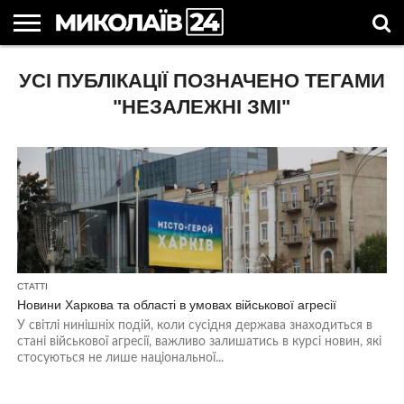
ГОЛОВНІ
УСІ ПУБЛІКАЦІЇ ПОЗНАЧЕНО ТЕГАМИ
НОВИНИ
НОВИНИ
МИКОЛАЇВСЬКА
НОВИНИ
УКРАЇНА
НОВИНИ
АСТРОЛОГІЯ
СВЯТА
КОРИСНІ
МИКОЛАЄВА
ОБЛАСТЬ
СПОРТУ
ТА СВІТ
КОМПАНІЙ
В
СТАТТІ
УКРАЇНІ
"НЕЗАЛЕЖНІ ЗМІ"
СТАТТІ
Новини Харкова та області в умовах військової агресії
У світлі нинішніх подій, коли сусідня держава знаходиться в
стані військової агресії, важливо залишатись в курсі новин, які
стосуються не лише національної...