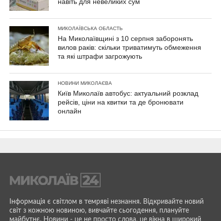
навіть для невеликих сум
МИКОЛАЇВСЬКА ОБЛАСТЬ
На Миколаївщині з 10 серпня заборонять
вилов раків: скільки триватимуть обмеження
та які штрафи загрожують
НОВИНИ МИКОЛАЄВА
Київ Миколаїв автобус: актуальний розклад
рейсів, ціни на квитки та де бронювати
онлайн
Інформація є світлом в темряві незнання. Відкривайте новий
світ з кожною новиною, вивчайте сьогодення, плануйте
майбутнє. Новини - це не просто слова, це вікна в широкий